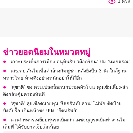
1 ครั้ง
ข่าวยอดนิยมในหมวดหมู่
เกาะประเด็นการเมือง อนุทินรับ ‘เผือกร้อน’ ปม ‘หมอสรณ’
เสธ.ทบ.ลั่นไม่เชื่อคำอ้างกัมพูชา หลังยิงปืน 3 นัดใกล้ฐาน
ทหารไทย ท้วงติงอย่างหนักอย่าให้มีอีก
‘สุชาติ’ ชง ครม.ปลดล็อกนกปรอดหัวโขน คุมเข้มเลี้ยง-ล่า
ดึงกลับคุ้มครองทันที
‘สุชาติ’ ลุยเชือดนายทุน ‘รีสอร์ททับลาน’ ไม่พัก ติดป้าย
บังคับรื้อ เดินหน้าชง ปปง. ‘ยึดทรัพย์’
ด่วน! ทหารเหยียบทุ่นระเบิดเก่า เดชะบุญระเบิดทำงานไม่
เต็มที่ ได้รับบาดเจ็บเล็กน้อย