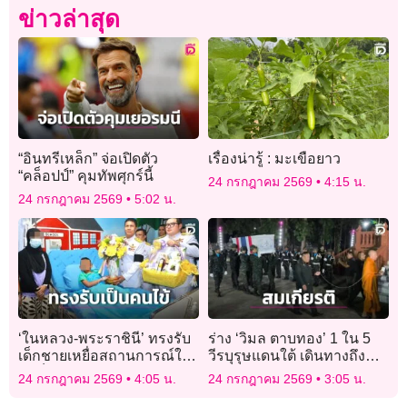
ข่าวล่าสุด
“อินทรีเหล็ก” จ่อเปิดตัว
เรื่องน่ารู้ : มะเขือยาว
“คล็อปป์” คุมทัพศุกร์นี้
24 กรกฎาคม 2569
4:15 น.
24 กรกฎาคม 2569
5:02 น.
‘ในหลวง-พระราชินี’ ทรงรับ
ร่าง ‘วิมล ตาบทอง’ 1 ใน 5
เด็กชายเหยื่อสถานการณ์ใต้
วีรบุรุษแดนใต้ เดินทางถึง
ไว้เป็นคนไข้ในพระบรม
บ้านเกิดสุรินทร์สมเกียรติ
24 กรกฎาคม 2569
4:05 น.
24 กรกฎาคม 2569
3:05 น.
ราชานุเคราะห์