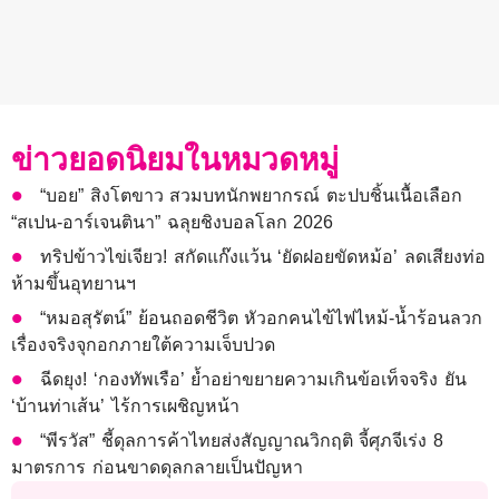
ข่าวยอดนิยมในหมวดหมู่
“บอย” สิงโตขาว สวมบทนักพยากรณ์ ตะปบชิ้นเนื้อเลือก
“สเปน-อาร์เจนตินา” ฉลุยชิงบอลโลก 2026
ทริปข้าวไข่เจียว! สกัดแก๊งแว้น ‘ยัดฝอยขัดหม้อ’ ลดเสียงท่อ
ห้ามขึ้นอุทยานฯ
“หมอสุรัตน์” ย้อนถอดชีวิต หัวอกคนไข้ไฟไหม้-น้ำร้อนลวก
เรื่องจริงจุกอกภายใต้ความเจ็บปวด
ฉีดยุง! ‘กองทัพเรือ’ ย้ำอย่าขยายความเกินข้อเท็จจริง ยัน
‘บ้านท่าเส้น’ ไร้การเผชิญหน้า
“พีรวัส” ชี้ดุลการค้าไทยส่งสัญญาณวิกฤติ จี้ศุภจีเร่ง 8
มาตรการ ก่อนขาดดุลกลายเป็นปัญหา