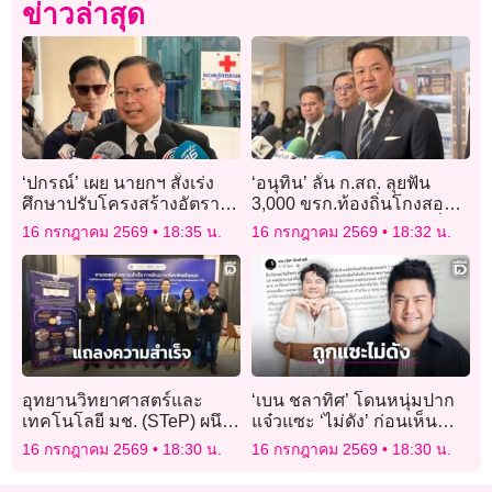
ข่าวล่าสุด
‘ปกรณ์’ เผย นายกฯ สั่งเร่ง
‘อนุทิน’ ลั่น ก.สถ. ลุยฟัน
ศึกษาปรับโครงสร้างอัตรา
3,000 ขรก.ท้องถิ่นโกงสอบ
กำลัง นำ AI ยกระดับ
ได้เลย ไม่ต้องรอนายกฯ นั่ง
16 กรกฎาคม 2569
18:35 น.
16 กรกฎาคม 2569
18:32 น.
ประสิทธิภาพราชการ พร้อม
หัวโต๊ะ ลั่นทำผิดต้องรับผิด
ทบทวนระบบจ้างงาน ค่า
ชอบ
ตอบแทน และสวัสดิการก่อน
เสนอ ครม. พิจารณา
อุทยานวิทยาศาสตร์และ
‘เบน ชลาทิศ’ โดนหนุ่มปาก
เทคโนโลยี มช. (STeP) ผนึก
แจ๋วแซะ ‘ไม่ดัง’ ก่อนเห็น
กำลัง สป.อว. และ MTEC
สภาพสุดอนาถ ดีแต่ปากค่า
16 กรกฎาคม 2569
18:30 น.
16 กรกฎาคม 2569
18:30 น.
แถลงความสำเร็จ
ข้าวยังให้แม่ควักจ่าย!