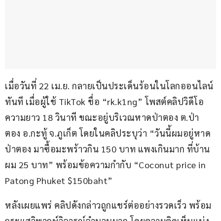
เมื่อวันที่ 22 เม.ย. กลายเป็นประเด็นร้อนในโลกออนไลน์
ทันที เมื่อผู้ใช้ TikTok ชื่อ “rk.k1ng” โพสต์คลิปวิดีโอ
ความยาว 18 วินาที ขณะอยู่บริเวณหาดป่าตอง ต.ป่า
ตอง อ.กะทู้ จ.ภูเก็ต โดยในคลิประบุว่า “วันนี้ผมอยู่หาด
ป่าตอง มาซื้อมะพร้าวกิน 150 บาท แพงเกินมาก ที่บ้าน
ผม 25 บาท” พร้อมข้อความกำกับ “Coconut price in 
Patong Phuket $150baht”
หลังเผยแพร่ คลิปดังกล่าวถูกแชร์ต่ออย่างรวดเร็ว พร้อม
กระแสวิพากษ์วิจารณ์จำนวนมาก โดยความคิดเห็นแบ่ง