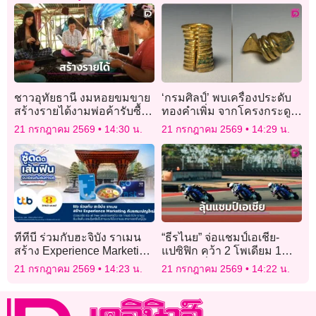
ชาวอุทัยธานี งมหอยขมขาย
‘กรมศิลป์’ พบเครื่องประดับ
สร้างรายได้งามพ่อค้ารับซื้อ
ทองคำเพิ่ม จากโครงกระดูก
ถึงบ้าน
แหล่งโบราณคดีดอนยายทอง
21 กรกฎาคม 2569
14:30 น.
21 กรกฎาคม 2569
14:29 น.
ทีทีบี ร่วมกับฮะจิบัง ราเมน
“ธีรไนย” จ่อแชมป์เอเชีย-
สร้าง Experience Marketing
แปซิฟิก คว้า 2 โพเดียม 1
พร้อมเสิร์ฟแคมเปญใหม่ ให้
ชัยชนะ ที่มันดาลิกา”อิงค์”
21 กรกฎาคม 2569
14:23 น.
21 กรกฎาคม 2569
14:22 น.
คุ้มมากกว่าเดิม
พัฒนาต่อเนื่อง ไล่แซงคู่แข่ง
ทั้ง 2 เรซ