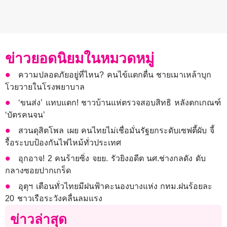
ข่าวยอดนิยมในหมวดหมู่
ความปลอดภัยอยู่ที่ไหน? คนไข้แตกตื่น ชายเมาเหล้าบุก
โวยวายในโรงพยาบาล
‘ขนส่ง’ แทบแตก! ชาวบ้านแห่ตรวจสอบสิทธิ หลังตกเกณฑ์
‘บัตรคนจน’
สวนดุสิตโพล เผย คนไทยไม่เชื่อมั่นรัฐยกระดับเซฟตี้ผับ จี้
รื้อระบบป้องกันไฟไหม้ทั่วประเทศ
อุกอาจ! 2 คนร้ายซิ่ง จยย. รัวยิงอดีต นศ.ช่างกลดัง ดับ
กลางซอยปากเกร็ด
อุตุฯ เตือนทั่วไทยมีฝนฟ้าคะนองบางแห่ง กทม.ฝนร้อยละ
20 ชาวเรือระวังคลื่นลมแรง
ข่าวล่าสุด