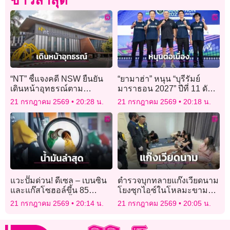
ข่าวล่าสุด
“NT” ชี้แจงคดี NSW ยืนยัน
“ยามาฮ่า” หนุน “บุรีรัมย์
เดินหน้าอุทธรณ์ตาม
มาราธอน 2027” ปีที่ 11 ดัน
กระบวนการกฎหมาย
ไทยสู่ “Marathon
21 กรกฎาคม 2569
20:28 น.
21 กรกฎาคม 2569
20:18 น.
Destination” แห่งเอเชีย
แวะปั๊มด่วน! ดีเซล – เบนซิน
ตำรวจบุกทลายแก๊งเวียดนาม
และแก๊สโซฮอล์ขึ้น 85
โยงซุกไอซ์ในโหลมะขาม
สตางค์ มีผลพรุ่งนี้เวลา 05.00
เปียกส่งญี่ปุ่น จับ 9 ราย พบยา
21 กรกฎาคม 2569
20:14 น.
21 กรกฎาคม 2569
20:05 น.
น.
อี-โคเคน