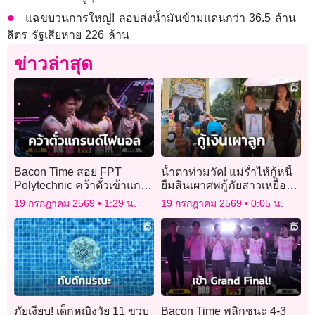
แฉขบวนการใหญ่! ลอบส่งน้ำมันข้ามแดนกว่า 36.5 ล้าน
ลิตร รัฐเสียหาย 226 ล้าน
ข่าวล่าสุด
Bacon Time สอย FPT
น้ำตาท่วมวัด! แม่ร่ำไห้กู้หนี้
Polytechnic คว้าตั๋วเข้าแก
ยืมสินเผาศพกู้ภัยสาวเหยื่อ
รนด์ไฟนอล
‘โรงเบียร์ ณ ลาดพร้าว’
19 กรกฎาคม 2569
1:29 น.
19 กรกฎาคม 2569
0:05 น.
ภัยเงียบ! เด็กหญิงวัย 11 ขวบ
Bacon Time พลิกชนะ 4-3