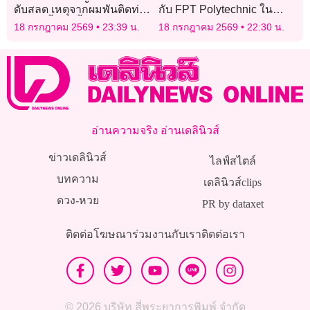
ดับสลด เหตุจากผมพันติดท่อ
กับ FPT Polytechnic ใน
ระบายน้ำจนขึ้นจากก้นสระ
APL 2026!
18 กรกฎาคม 2569
23:39 น.
18 กรกฎาคม 2569
22:30 น.
ไม่ได้
อ่านความจริง อ่านเดลินิวส์
ข่าวเดลินิวส์
ไลฟ์สไตล์
บทความ
เดลินิวส์clips
ดวง-หวย
PR by dataxet
ติดต่อโฆษณา
ร่วมงานกับเรา
ติดต่อเรา
© 2026 บริษัท สี่พระยาการพิมพ์ จำกัด