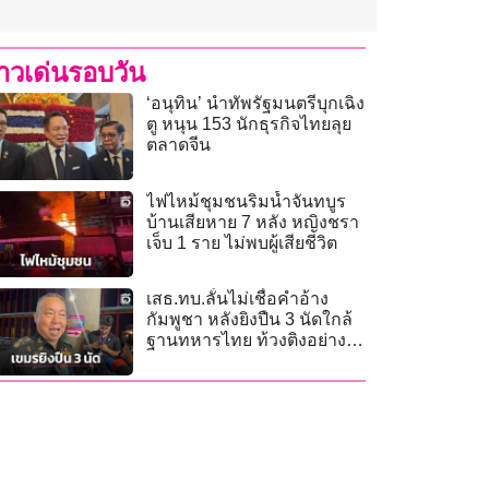
่าวเด่นรอบวัน
‘อนุทิน’ นำทัพรัฐมนตรีบุกเฉิง
ตู หนุน 153 นักธุรกิจไทยลุย
ตลาดจีน
ไฟไหม้ชุมชนริมน้ำจันทบูร
บ้านเสียหาย 7 หลัง หญิงชรา
เจ็บ 1 ราย ไม่พบผู้เสียชีวิต
เสธ.ทบ.ลั่นไม่เชื่อคำอ้าง
กัมพูชา หลังยิงปืน 3 นัดใกล้
ฐานทหารไทย ท้วงติงอย่าง
หนักอย่าให้มีอีก