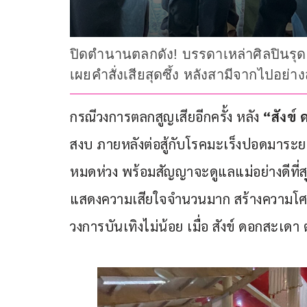
ปิดตำนานตลกดัง! บรรดาเหล่าศิลปินรุดร
เผยคำสั่งเสียสุดซึ้ง หลังสามีจากไปอย่า
กรณีวงการตลกสูญเสียอีกครั้ง หลัง 
“สังข์
สงบ ภายหลังต่อสู้กับโรคมะเร็งปอดมาระยะ
หมดห่วง พร้อมสัญญาจะดูแลแม่อย่างดีที่
แสดงความเสียใจจำนวนมาก สร้างความโศ
วงการบันเทิงไม่น้อย เมื่อ สังข์ ดอกสะเดา ต