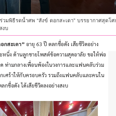
่วมพิธีรดน้ำศพ “สังข์ ดอกสะเดา” บรรยากาศสุดโศกเ
งสงบ
 ดอกสะเดา”
 อายุ 63 ปี ตลกชื่อดัง เสียชีวิตอย่าง
หนึ่ง ด้านลูกชายโพสต์ข้อความสุดอาลัย ขอให้พ่อ
สุด ท่ามกลางเพื่อนพ้องในวงการและแฟนคลับร่วม
กเศร้าให้กับครอบครัว รวมถึงแฟนคลับและคนใน
ลกชื่อดัง ได้เสียชีวิตลงอย่างสงบ