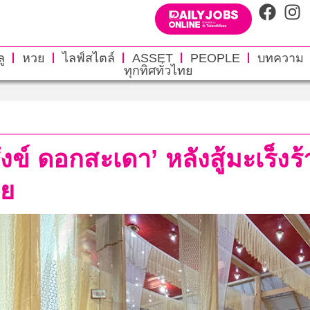
ู
หวย
ไลฟ์สไตล์
ASSET
PEOPLE
บทความ
ทุกทิศทั่วไทย
ังข์ ดอกสะเดา’ หลังสู้มะเร็
าย