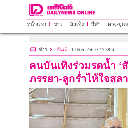
หน้าแรก
ข่าว
บันเทิง
กีฬา
ดวง-มูเตล
ข่าว
บันเทิง
19 พ.ค. 2569 • 15:38 น.
คนบันเทิงร่วมรดน้ำ ‘ส
ภรรยา-ลูกร่ำไห้ใจสล