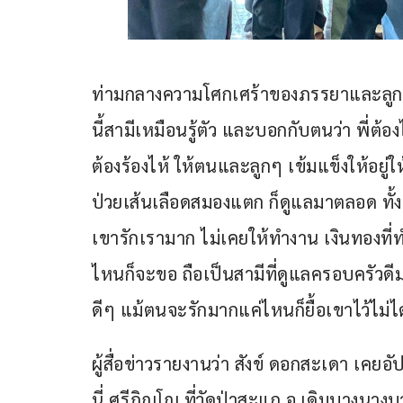
ท่ามกลางความโศกเศร้าของภรรยาและลูกๆ
นี้สามีเหมือนรู้ตัว และบอกกับตนว่า พี่ต้อ
ต้องร้องไห้ ให้ตนและลูกๆ เข้มแข็งให้อยู
ป่วยเส้นเลือดสมองแตก ก็ดูแลมาตลอด ทั้งป้อ
เขารักเรามาก ไม่เคยให้ทำงาน เงินทองที
ไหนก็จะขอ ถือเป็นสามีที่ดูแลครอบครัวดีมา
ดีๆ แม้ตนจะรักมากแค่ไหนก็ยื้อเขาไว้ไม่ได
ผู้สื่อข่าวรายงานว่า สังข์ ดอกสะเดา เ
นี่ ศรีภิญโญ ที่วัดป่าสะแก อ.เดิมบางนางบ