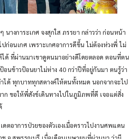
 นางการะเกศ จงสุกใส ภรรยา กล่าวว่า ก่อนหน้า
งไปก่อนเกศ เพราะเกศอาการดีขึ้น ไม่ต้องห่วงพี่ ไม่
่ให้ได้ ที่ผ่านมาเขาดูตนมาอย่างดีโดยตลอด ตอนที่ตน
นข้าวป้อนยาไม่ห่าง 40 กว่าปีที่อยู่กันมา ตนรู้ว่า
่ทำได้ ทุกบาททุกสตางค์ให้ตนทั้งหมด นอกจากจะไป
ก ขอให้พี่สังข์เดินทางไปในภูมิภพที่ดี เจอแต่สิ่ง
้ 
คยอัปเดตอาการป่วยของตัวเองเมื่อคราวไปงานศพแดน
วช จ.สุพรรณบุรี เมื่อเดือนเมษายนที่ผ่านมา ว่ามี