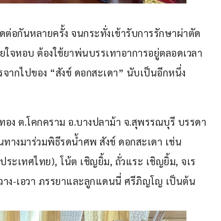
ิดต่อกันหลายครั้ง จนกระทั่งเข้ารับการรักษาผ่าตัด
 หายใจหอบ ต้องใช้ยาพ่นบรรเทาอาการอยู่ตลอดเวลา 
ารจากไปของ “สังข์ ดอกสะเดา” นับเป็นอีกหนึ่ง
วัดอู่ทอง ต.โคกคราม อ.บางปลาม้า จ.สุพรรณบุรี บรรดา
นทางมาร่วมพิธีรดน้ำศพ สังข์ ดอกสะเดา เช่น 
เทศไทย), โน้ต เชิญยิ้ม, ถั่วแระ เชิญยิ้ม, จเร 
, กวาง-เอวา ภรรยาและลูกแดนนี่ ศรีภิญโญ เป็นต้น