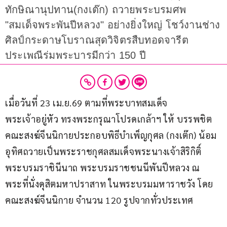
ทักษิณานุปทาน(กงเต๊ก) ถวายพระบรมศพ
"สมเด็จพระพันปีหลวง" อย่างยิ่งใหญ่ โชว์งานช่าง
ศิลป์กระดาษโบราณสุดวิจิตรสืบทอดจารีต
ประเพณีร่มพระบารมีกว่า 150 ปี
เมื่อวันที่ 23 เม.ย.69 ตามที่พระบาทสมเด็จ
พระเจ้าอยู่หัว ทรงพระกรุณาโปรดเกล้าฯ ให้ บรรพชิต
คณะสงฆ์จีนนิกายประกอบพิธีบำเพ็ญกุศล (กงเต๊ก) น้อม
อุทิศถวายเป็นพระราชกุศลสมเด็จพระนางเจ้าสิริกิติ์ 
พระบรมราชินีนาถ พระบรมราชชนนีพันปีหลวง ณ 
พระที่นั่งดุสิตมหาปราสาท ในพระบรมมหาราชวัง โดย
คณะสงฆ์จีนนิกาย จำนวน 120 รูปจากทั่วประเทศ