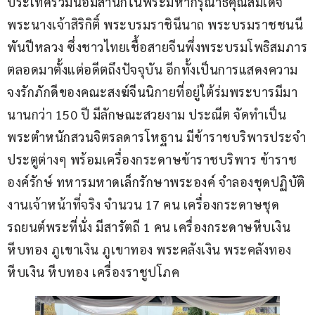
ประเทศร่วมน้อมสำนึกในพระมหากรุณาธิคุณสมเด็จ
พระนางเจ้าสิริกิติ์ พระบรมราชินีนาถ พระบรมราชชนนี
พันปีหลวง ซึ่งชาวไทยเชื้อสายจีนพึ่งพระบรมโพธิสมภาร
ตลอดมาตั้งแต่อดีตถึงปัจจุบัน อีกทั้งเป็นการแสดงความ
จงรักภักดีของคณะสงฆ์จีนนิกายที่อยู่ใต้ร่มพระบารมีมา
นานกว่า 150 ปี มีลักษณะสวยงาม ประณีต จัดทำเป็น
พระตำหนักสวนจิตรลดารโหฐาน มีข้าราชบริพารประจำ
ประตูต่างๆ พร้อมเครื่องกระดาษข้าราชบริพาร ข้าราช
องค์รักษ์ ทหารมหาดเล็กรักษาพระองค์ จำลองชุดปฏิบัติ
งานเจ้าหน้าที่จริง จำนวน 17 คน เครื่องกระดาษชุด
รถยนต์พระที่นั่ง มีสารัตถี 1 คน เครื่องกระดาษหีบเงิน 
หีบทอง ภูเขาเงิน ภูเขาทอง พระคลังเงิน พระคลังทอง 
หีบเงิน หีบทอง เครื่องราชูปโภค