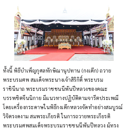
ทั้งนี้ พิธีบำเพ็ญกุศลทักษิณานุปทาน (กงเต๊ก) ถวาย
พระบรมศพ สมเด็จพระนางเจ้าสิริกิติ์ พระบรม
ราชินีนาถ พระบรมราชชนนีพันปีหลวงของคณะ
บรรพชิตจีนนิกาย มีแนวทางปฏิบัติตามจารีตประเพณี 
โดยเครื่องกระดาษในพิธีกงเต๊กหลวงจัดทำอย่างสมบูรณ์
วิจิตรงดงาม สมพระเกียรติ ในการถวายพระเกียรติ
พระบรมศพสมเด็จพระบรมราชชนนีพันปีหลวง ผู้ทรง