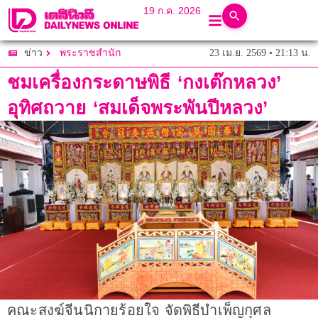
19 ก.ค. 2026
23 เม.ย. 2569 • 21:13 น.
ข่าว
พระราชสำนัก
ชมเครื่องกระดาษพิธี ‘กงเต๊กหลวง’
อุทิศถวาย ‘สมเด็จพระพันปีหลวง’
คณะสงฆ์จีนนิกายร้อยใจ จัดพิธีบำเพ็ญกุศล