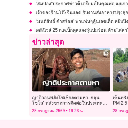
“สมปอง”ประกาศข่าวดี เตรียมเป็นคุณพ่อ เผย
เจ้าของร้านโต๊ะจีนแจง! รับงานส่งอาหารปรุงสุก
“มนต์สิทธิ์ คำสร้อย” พาแฟนๆลุ้นเลขเด็ด หยิบป
เดลินิวส์ 25 ก.ค.บิ๊กดุลแจงวุ่นปมร้อน ห้ามไล่
ข่าวล่าสุด
ญาติวอนพลังโซเชียลตามหา ‘ฮลุน
เซ็นทรั
โซโล’ หลังขาดการติดต่อในประเทศ
PM 2.5
จอร์เจีย
28 กรกฎาคม 2569
19:23 น.
28 กรก