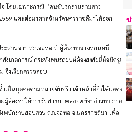
นใจ โดยเฉพาะกรณี “คนขับรถลวนลามสาว
ายน 2569 และต่อมาศาลจังหวัดนครราชสีมาได้ออก
ข
รประสานจาก สภ.จอหอ ว่าผู้ต้องหาอาจหลบหนี
้าสังเกตการณ์ กระทั่งพบรถยนต์ต้องสงสัยยี่ห้อมิตซู
ษม จึงเรียกตรวจสอบ
่งเป็นบุคคลตามหมายจับจริง เจ้าหน้าที่จึงได้แสดง
ดยผู้ต้องหาให้การรับสารภาพตลอดข้อกล่าวหา ภาย
งหาส่งพนักงานสอบสวน สภ.จอหอ จ.นครราชสีมา เพื่อ