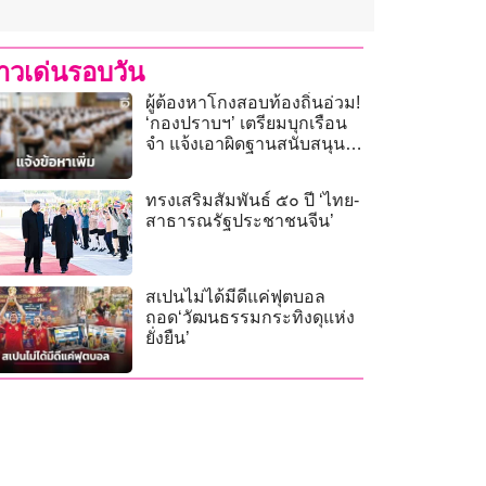
่าวเด่นรอบวัน
ผู้ต้องหาโกงสอบท้องถิ่นอ่วม!
‘กองปราบฯ’ เตรียมบุกเรือน
จำ แจ้งเอาผิดฐานสนับสนุน
เจ้าพนักงานให้ทุจริต
ทรงเสริมสัมพันธ์ ๕๐ ปี ‘ไทย-
สาธารณรัฐประชาชนจีน’
สเปนไม่ได้มีดีแค่ฟุตบอล
ถอด‘วัฒนธรรมกระทิงดุแห่ง
ยั่งยืน’