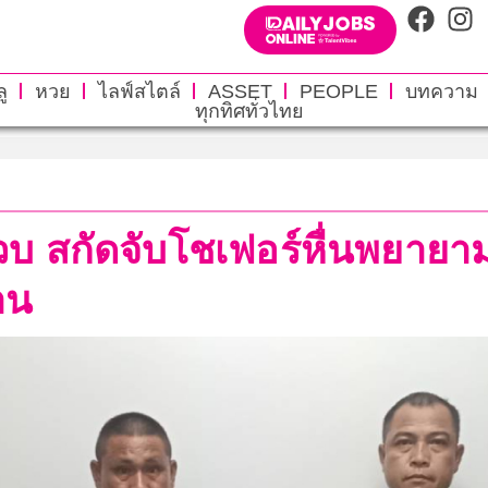
ู
หวย
ไลฟ์สไตล์
ASSET
PEOPLE
บทความ
ทุกทิศทั่วไทย
สกัดจับโชเฟอร์หื่นพยายาม
าน