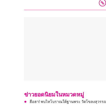
ข่าวยอดนิยมในหมวดหมู่
ฮือฮา! พบไหโบราณใต้ฐานพระ วัดโขลงสุวรรณคีร