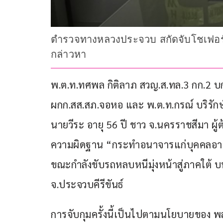
ตำรวจทางหลวงประจวบ สกัดจับโชเฟอร์
กล่าวหา
พ.ต.ท.ทศพล กิติลาภ สวญ.ส.ทล.3 กก.2 บก.
ผกก.สส.สภ.จอหอ และ พ.ต.ท.กรณ์ บริรักษ์ก
นายวีระ อายุ 56 ปี ชาว จ.นครราชสีมา ผ
ความผิดฐาน “กระทำอนาจารแก่บุคคลอายุกว
ขณะกำลังขับรถหลบหนีมุ่งหน้าสู่ภาคใต้
จ.ประจวบคีรีขันธ์
การจับกุมครั้งนี้เป็นไปตามนโยบายของ พล.ต.