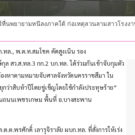
หื่นพยายามหนีลงภาคใต้ ก่อเหตุลวนลามสาวโรงงาน
ทล., พ.ต.ท.สมโชค คัดสูงเนิน รอง 
ุล สว.ส.ทล.3 กก.2 บก.ทล. ได้ร่วมกันเข้าจับกุมตัว 
ู้ต้องหาตามหมายจับศาลจังหวัดนครราชสีมา ใน
่าสิบห้าปีโดยขู่เข็ญโดยใช้กำลังประทุษร้าย” 
 บนถนนเพชรเกษม พื้นที่ อ.บางสะพาน 
ต.พรศักดิ์ เลารุจิราลัย ผบก.ทล. ที่สั่งการให้เร่ง