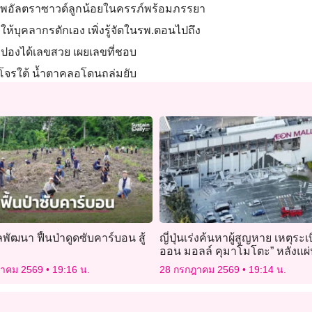
ภาพอัลตราซาวด์ลูกน้อยในครรภ์พร้อมภรรยา
ให้บุคลากรตักเอง เพิ่งรู้จัดในรพ.ตอนไปถึง
ิงปองได้เลขสวย เผยเลขที่ชอบ
ล่าโจรใต้ น้ำตาคลอโดนถล่มยับ
ลพัฒนา ฟื้นป่าดูดซับคาร์บอน สู้
ญี่ปุ่นเร่งค้นหาผู้สูญหาย เหตุระเบิ
ออน มอลล์ คุมาโมโตะ” หลังแผ่
ไหว
ฎาคม 2569
19:16 น.
28 กรกฎาคม 2569
19:14 น.