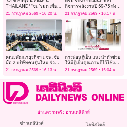
‘นายกฯอนุทิน’เปิดงาน’
ครม.รับทราบแผนกำกับ
THAILAND² “ชม’รมต.เพื่อ
กิจการพลังงานปี 69-75 ส่ง
ไทย’ทำงานดี- มีความสุขได้
เสริมบริการ-พัฒนาประเทศ
21 กรกฎาคม 2569
16:20 น.
21 กรกฎาคม 2569
16:17 น.
ร่วมงาน ไม่มีเรื่องในอดีต
ค้างคาใจ
คณะพัฒนาธุรกิจฯ มจพ. จับ
การผ่อนตู้เย็น แนะนำตัวช่วย
มือ 2 บริษัทคนรุ่นใหม่ ร่วม
ให้มีตู้เย็นคุณภาพดีไว้ใช้งาน
ลงนาม MOU มุ่งยกระดับ
ได้ง่ายขึ้น
21 กรกฎาคม 2569
16:13 น.
21 กรกฎาคม 2569
16:04 น.
บัณฑิตสู่ตลาดงานจริง
อ่านความจริง อ่านเดลินิวส์
ข่าวเดลินิวส์
ไลฟ์สไตล์