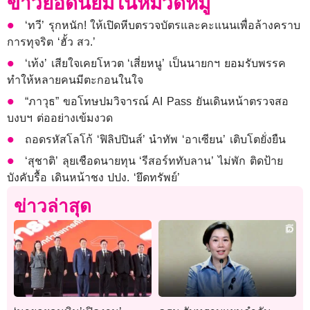
ข่าวยอดนิยมในหมวดหมู่
‘ทวี’ รุกหนัก! ให้เปิดหีบตรวจบัตรและคะแนนเพื่อล้างคราบ
การทุจริต ‘ฮั้ว สว.’
‘เท้ง’ เสียใจเคยโหวต ‘เสี่ยหนู’ เป็นนายกฯ ยอมรับพรรค
ทำให้หลายคนมีตะกอนในใจ
“ภาวุธ” ขอโทษปมวิจารณ์ AI Pass ยันเดินหน้าตรวจสอ
บงบฯ ต่ออย่างเข้มงวด
ถอดรหัสโลโก้ ‘ฟิลิปปินส์’ นำทัพ ‘อาเซียน’ เติบโตยั่งยืน
‘สุชาติ’ ลุยเชือดนายทุน ‘รีสอร์ททับลาน’ ไม่พัก ติดป้าย
บังคับรื้อ เดินหน้าชง ปปง. ‘ยึดทรัพย์’
ข่าวล่าสุด