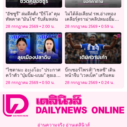
“อัซซูรี” ล่มดีลตั้ง “ปีร์โล” คุม
ไม่ได้ล้อเลียน! รพ.อ่างทอง
ทัพคาด “มันโช” รับส้มหล่น
เคลียร์ดราม่าคลิปหมอยิ้ม
แถลงย้ำแค่ช็อกคำถามนัก
28 กรกฎาคม 2569
2:00 น.
28 กรกฎาคม 2569
0:59 น.
ข่าว
“ไซตามะ อะเงโอะ” ประกาศ
บิ๊กเซอร์ไพรส์! “เชลซี” เดิน
คว้าตัว “บุ๋มบิ๋ม-แบม” ลุยเอ
หน้าจีบ “เวลเบ็ค” เสริมคม
สวี.ลีก
28 กรกฎาคม 2569
0:50 น.
28 กรกฎาคม 2569
0:24 น.
อ่านความจริง อ่านเดลินิวส์