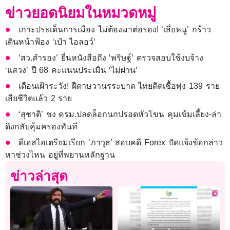
ข่าวยอดนิยมในหมวดหมู่
เกาะประเด็นการเมือง ไม่ต้องมาต่อรอง! ‘เสี่ยหนู’ กร้าว
เดินหน้าฟ้อง ‘เป๋า ไอลอว์’
‘สว.สำรอง’ ยื่นหนังสือถึง ‘พริษฐ์’ ตรวจสอบใช้งบจ้าง
‘แสวง’ ปี 68 คะแนนประเมิน ‘ไม่ผ่าน’
เตือนเฝ้าระวัง! ฝีดาษวานรระบาด ไทยติดเชื้อพุ่ง 139 ราย
เสียชีวิตแล้ว 2 ราย
‘สุชาติ’ ชง ครม.ปลดล็อกนกปรอดหัวโขน คุมเข้มเลี้ยง-ล่า
ดึงกลับคุ้มครองทันที
ดีเอสไอเตรียมเรียก ‘ภาวุธ’ สอบคดี Forex ปัดแจ้งข้อกล่าว
หาช่วงไหน อยู่ที่พยานหลักฐาน
ข่าวล่าสุด