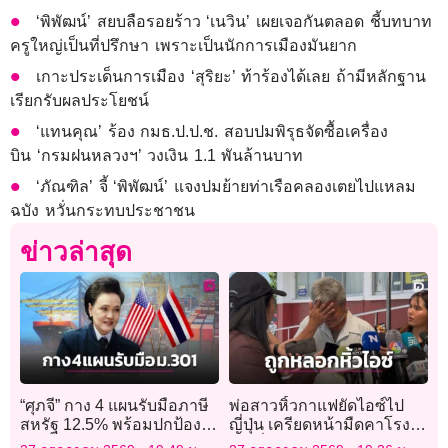
‘พิพัฒน์’ สยบลือรอยร้าว ‘เนวิน’ เผยเจอกันตลอด ชี้บทบาท
ครูใหญ่เป็นที่ปรึกษา เพราะเป็นนักการเมืองมันยาก
เกาะประเด็นการเมือง ‘สุริยะ’ ท้าร้องได้เลย ถ้ามีหลักฐาน
เรียกรับผลประโยชน์
‘แทนคุณ’ ร้อง กมธ.ป.ป.ช. สอบปมพิรุธจัดซื้อเครื่อง
บิน ‘กรมฝนหลวงฯ’ วงเงิน 1.1 พันล้านบาท
‘ภัณฑิล’ จี้ ‘พิพัฒน์’ แจงปมย้ายท่าเรือคลองเตยไปแหลม
ฉบัง หวั่นกระทบประชาชน
ข่าวล่าสุด
“ศุภจี” กาง 4 แผนรับมือภาษี
พ่อสาวหิ้วกาแฟยัดไอซ์ไป
สหรัฐ 12.5% พร้อมปกป้อง
ญี่ปุ่น เครียดหน้ามืดคาโรง
ผลประโยชน์ชาติ
พัก มั่นใจลูกถูกหลอกใช้