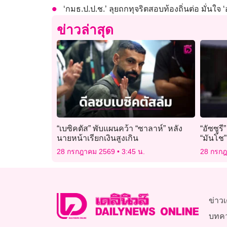
‘กมธ.ป.ป.ช.’ ลุยถกทุจริตสอบท้องถิ่นต่อ มั่นใจ ‘อ
ข่าวล่าสุด
“เบซิคตัส” พับแผนคว้า “ซาลาห์” หลัง
“อัซซูรี
นายหน้าเรียกเงินสูงเกิน
“มันโช”
28 กรกฎาคม 2569
3:45 น.
28 กรก
ข่าวเ
บทค