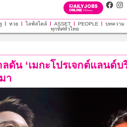
ู
หวย
ไลฟ์สไตล์
ASSET
PEOPLE
บทความ
ทุกทิศทั่วไทย
าลดัน ‘เมกะโปรเจกต์แลนด์บริ
งมา