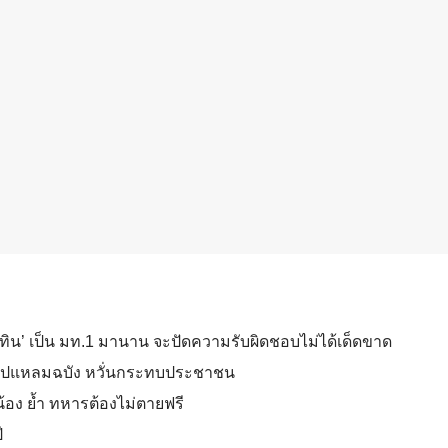
นุทิน’ เป็น มท.1 มานาน จะปัดความรับผิดชอบไม่ได้เด็ดขาด
งเตยไปแหลมฉบัง หวั่นกระทบประชาชน
น้อง ย้ำ ทหารต้องไม่ตายฟรี
ี