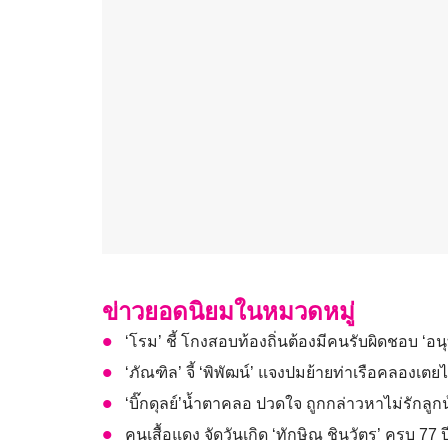
ข่าวยอดนิยมในหมวดหมู่
‘โรม’ ชี้ โกงสอบท้องถิ่นต้องมีคนรับผิดชอบ ‘อ
‘ภัณฑิล’ จี้ ‘พิพัฒน์’ แจงปมย้ายท่าเรือคลอ
‘บิ๊กดุลย์’น้ำตาคลอ ปวดใจ ถูกกล่าวหาไม่รักลูก
คนเสื้อแดง จัดวันเกิด ‘ทักษิณ ชินวัตร’ ครบ 77 ป