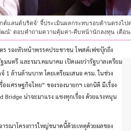
ต์แลนด์บริดจ์’ จี้ประเมินผลกระทบรอบด้านตรงไปตรงม
‘พิพัฒน์’ ตอบคำถามความคุ้มค่า-คืบหน้านักลงทุน 
ชูฉัตร รองหัวหน้าพรรคประชาชน โพสต์เฟซบุ๊กถึง
ัฐมนตรี และรมว.คมนาคม เปิดเผยว่ารัฐบาลเตรียม
จ์ 1 ล้านล้านบาท โดยเตรียมเสนอ ครม. ในช่วง
รื่องเศรษฐกิจไทย” ของรองนายกฯ เอกนิติ มีเรื่อง 
nd Bridge น่าจะมาแรง แซงทุกเรื่อง ด้วยแรงหนุน
พิจารณาโครงการใหญ่ขนาดนี้ด้วยเหตุด้วยผลของ