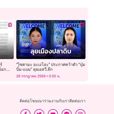
ร์
“ไซตามะ อะเงโอะ” ประกาศคว้าตัว “บุ๋ม
ช็อก
บิ๋ม-แบม” ลุยเอสวี.ลีก
28 กรกฎาคม 2569
0:50 น.
ติดต่อโฆษณา
ร่วมงานกับเรา
ติดต่อเรา