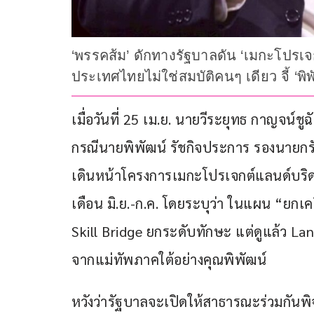
‘พรรคส้ม’ ดักทางรัฐบาลดัน ‘เมกะโปรเจก
ประเทศไทยไม่ใช่สมบัติคนๆ เดียว จี้ 
เมื่อวันที่ 25 เม.ย. นายวีระยุทธ กาญจน์
กรณีนายพิพัฒน์ รัชกิจประการ รองนายกร
เดินหน้าโครงการเมกะโปรเจกต์แลนด์บริด
เดือน มิ.ย.-ก.ค. โดยระบุว่า ในแผน “ยกเค
Skill Bridge ยกระดับทักษะ แต่ดูแล้ว La
จากแม่ทัพภาคใต้อย่างคุณพิพัฒน์
หวังว่ารัฐบาลจะเปิดให้สาธารณะร่วมกัน