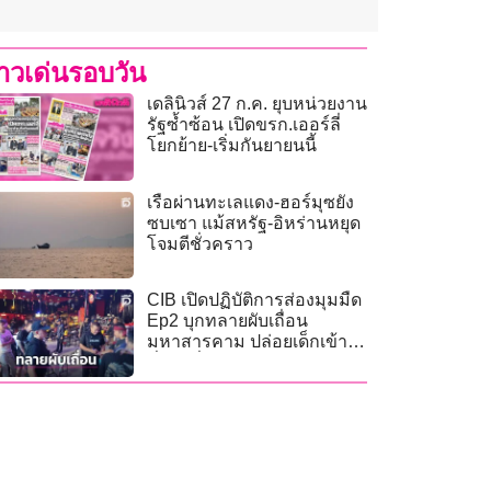
่าวเด่นรอบวัน
เดลินิวส์ 27 ก.ค. ยุบหน่วยงาน
รัฐซ้ำซ้อน เปิดขรก.เออร์ลี่
โยกย้าย-เริ่มกันยายนนี้
เรือผ่านทะเลแดง-ฮอร์มุซยัง
ซบเซา แม้สหรัฐ-อิหร่านหยุด
โจมตีชั่วคราว
CIB เปิดปฏิบัติการส่องมุมมืด
Ep2 บุกทลายผับเถื่อน
มหาสารคาม ปล่อยเด็กเข้า
มั่วสุมดื่มเหล้า!