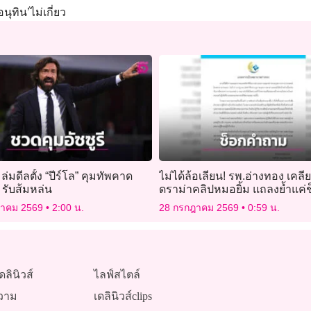
นุทิน’ไม่เกี่ยว
” ล่มดีลตั้ง “ปีร์โล” คุมทัพคาด
ไม่ได้ล้อเลียน! รพ.อ่างทอง เคลีย
 รับส้มหล่น
ดราม่าคลิปหมอยิ้ม แถลงย้ำแค่
คำถามนักข่าว
ฎาคม 2569
2:00 น.
28 กรกฎาคม 2569
0:59 น.
ดลินิวส์
ไลฟ์สไตล์
วาม
เดลินิวส์clips