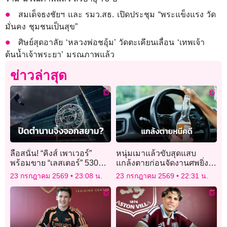
สมเด็จธงชัยฯ และ รมว.สธ. เปิดประชุม “พระแข็งแรง วัด
มั่นคง ชุมชนเป็นสุข”
ศิษย์สุดอาลัย ‘หลวงพ่อชอุ้ม’ วัดตะเคียนเลื่อน ‘เทพเจ้า
ต้นน้ำเจ้าพระยา’ มรณภาพแล้ว
ข่าวล่าสุด
ลือสนั่น! “คิงส์ เพาเวอร์”
หนุ่มเมาแล้วขับสุดแสบ
พร้อมขาย “เลสเตอร์” 530
แกล้งตายก่อนจัดงานศพยิ่ง
ล้านปอนด์
ใหญ่ หวังหนีคุก
23 กรกฎาคม 2569
23:08 น.
23 กรกฎาคม 2569
22:31 น.