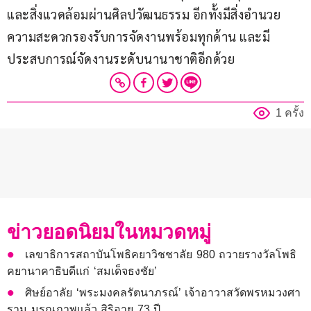
และสิ่งแวดล้อมผ่านศิลปวัฒนธรรม อีกทั้งมีสิ่งอำนวย
ความสะดวกรองรับการจัดงานพร้อมทุกด้าน และมี
ประสบการณ์จัดงานระดับนานาชาติอีกด้วย
1 ครั้ง
ข่าวยอดนิยมในหมวดหมู่
เลขาธิการสถาบันโพธิคยาวิชชาลัย 980 ถวายรางวัลโพธิ
คยานาคาธิบดีแก่ ‘สมเด็จธงชัย’
ศิษย์อาลัย ‘พระมงคลรัตนาภรณ์’ เจ้าอาวาสวัดพรหมวงศา
ราม มรณภาพแล้ว สิริอายุ 73 ปี