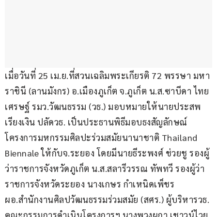
เมื่อวันที่ 25 เม.ย.ที่สวนเฉลิมพระเกียรติ 72 พรรษา มหา
ราชินี (ลานมังกร) อ.เมืองภูเก็ต จ.ภูเก็ต น.ส.ซาบีดา ไทย
เศรษฐ์ รมว.วัฒนธรรม (วธ.) มอบหมายให้นายประสพ 
เรียงเงิน ปลัดวธ. เป็นประธานพิธีมอบธงสัญลักษณ์
โครงการมหกรรมศิลปะร่วมสมัยนานาชาติ Thailand 
Biennale ให้กับจ.ระยอง โดยมีนายธีระพงศ์ ช่วยชู รองผู้
ว่าราชการจังหวัดภูเก็ต น.ส.สลารีวรรณ ทัพทวี รองผู้ว่า
ราชการจังหวัดระยอง นางเกษร กำเหนิดเพ็ชร 
ผอ.สำนักงานศิลปวัฒนธรรมร่วมสมัย (สศร.) ผู้บริหารวธ. 
คณะกรรมการดำเนินโครงการฯ นางพวงผกา เชาวน์ไวย 