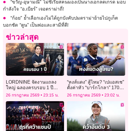
“ขวัญ-อุษามณี” ไม่ซีเรียสคนมองเป็นนางเอกลดเกรด มอบ
กำลังใจ “อ.เบียร์” เจอดราม่าถี่!
“ก้อย” ย้ำเลือกเองไม่ได้ถูกบังคับปมดราม่าย้ายไปภูเก็ต
บอกชัด “ตูน” เป็นพ่อและสามีที่ดี!
ข่าวล่าสุด
LORDNINE จัดงานแถลง
“หงส์แดง” สู้ไหม? “เปแอสเช”
ใหญ่ ฉลองครบรอบ 1 ปี
ตั้งค่าหัว “บาร์กโกลา” 170
พร้อมเปิดตัวเซิร์ฟฯ ใหม่
ล้านยูโร
26 กรกฎาคม 2569
23:15 น.
26 กรกฎาคม 2569
23:02 น.
“Helena”