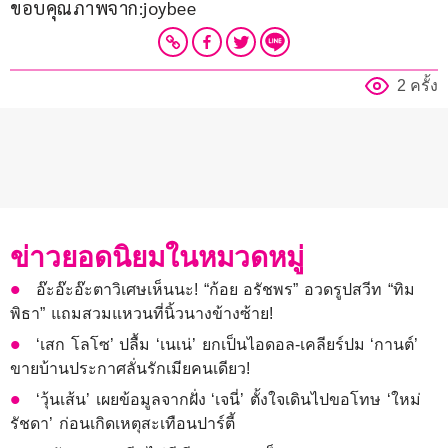
ขอบคุณภาพจาก:joybee
2 ครั้ง
ข่าวยอดนิยมในหมวดหมู่
อ๊ะอ๊ะอ๊ะตาวิเศษเห็นนะ! “ก้อย อรัชพร” อวดรูปสวีท “ทิม
พิธา” แถมสวมแหวนที่นิ้วนางข้างซ้าย!
‘เสก โลโซ’ ปลื้ม ‘เนเน่’ ยกเป็นไอดอล-เคลียร์ปม ‘กานต์’
ขายบ้านประกาศลั่นรักเมียคนเดียว!
‘วุ้นเส้น’ เผยข้อมูลจากฝั่ง ‘เจนี่’ ตั้งใจเดินไปขอโทษ ‘ใหม่
รัชดา’ ก่อนเกิดเหตุสะเทือนปาร์ตี้