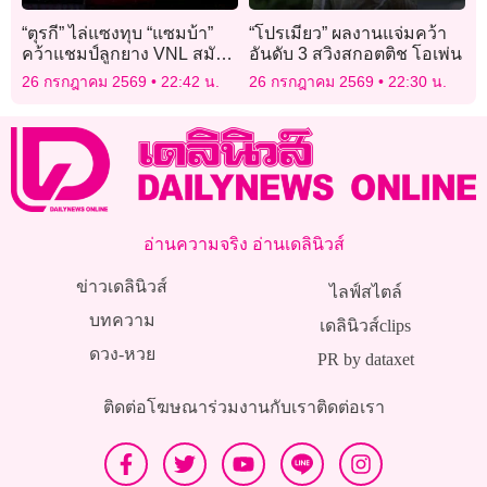
“ตุรกี” ไล่แซงทุบ “แซมบ้า”
“โปรเมียว” ผลงานแจ่มคว้า
คว้าแชมป์ลูกยาง VNL สมัย
อันดับ 3 สวิงสกอตติช โอเพ่น
2
26 กรกฎาคม 2569
22:42 น.
26 กรกฎาคม 2569
22:30 น.
อ่านความจริง อ่านเดลินิวส์
ข่าวเดลินิวส์
ไลฟ์สไตล์
บทความ
เดลินิวส์clips
ดวง-หวย
PR by dataxet
ติดต่อโฆษณา
ร่วมงานกับเรา
ติดต่อเรา