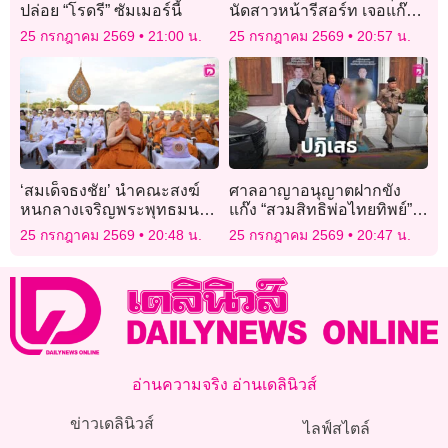
ปล่อย “โรดรี” ซัมเมอร์นี้
นัดสาวหน้ารีสอร์ท เจอแก๊ง
แฟนเก่าดักรุมสกรัม อ่วมอ้วก
25 กรกฎาคม 2569
21:00 น.
25 กรกฎาคม 2569
20:57 น.
เป็นเลือด
‘สมเด็จธงชัย’ นำคณะสงฆ์
ศาลอาญาอนุญาตฝากขัง
หนกลางเจริญพระพุทธมนต์
แก๊ง “สวมสิทธิพ่อไทยทิพย์”
นวัคคหายุสมธัมม์ถวาย
ปฏิเสธทุกข้อหา ได้ประกัน 3
25 กรกฎาคม 2569
20:48 น.
25 กรกฎาคม 2569
20:47 น.
‘พระบาทสมเด็จ
อีก 1 นอนคุก
พระเจ้าอยู่หัว’
อ่านความจริง อ่านเดลินิวส์
ข่าวเดลินิวส์
ไลฟ์สไตล์