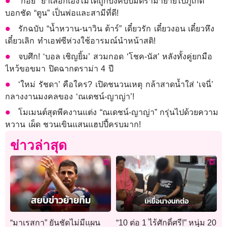
“ก้อย” ย้ำเลือกเองไม่ได้ถูกบังคับปมดราม่าย้ายไปภูเก็ต
บอกชัด “ตูน” เป็นพ่อและสามีที่ดี!
รักฉบับ “น้ำหวาน-นาวิน ต้าร์” เดี๋ยวรัก เดี๋ยวงอน เดี๋ยวหึง
เดี๋ยวเลิก ทำเอฟซีห่วงใช้อารมณ์นำหน้าสติ!
จบศึก! ‘บอล เชิญยิ้ม’ สวมกอด ‘โชค-นัส’ หลังทั้งคู่ยกมือ
ไหว้ขอขมา ปิดฉากดราม่า 4 ปี
‘ใหม่ รัชดา’ คือใคร? เปิดชนวนเหตุ กล้าสาดน้ำใส่ ‘เจนี่’
กลางงานมงคลของ ‘ณเดชน์-ญาญ่า’!
โมเมนต์สุดพีคงานแต่ง “ณเดชน์-ญาญ่า” กรุ่นไปด้วยความ
หวาน เผ็ด ชวนเขินแสนแฮปปี้ครบมาก!
ข่าวล่าสุด
“มาเรสกา” ยันชัดไม่มีแผน
“10 ต่อ 1 ไร้ศักดิ์ศรี!” หนุ่ม 20