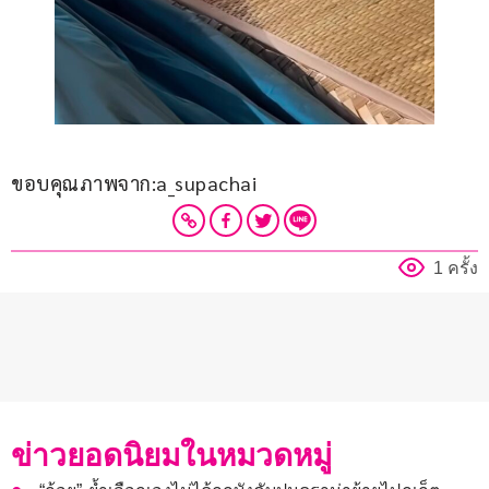
ขอบคุณภาพจาก:a_supachai
1 ครั้ง
ข่าวยอดนิยมในหมวดหมู่