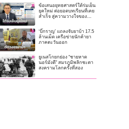
ข้อเสนอยุทธศาสตร์ใต้ร่มเย็น
ยุคใหม่ ต่อยอดบทเรียนที่เคย
สำเร็จ สู่ความวางใจของ
ประชาชน
‘บิ๊กราญ’ แถลงจับยาบ้า 17.5
ล้านเม็ด เครือข่ายนักค้ายา
ภาคตะวันออก
ยูเนสโกยกย่อง “ชายหาด
นอร์มังดี” สมรภูมิพลิกชะตา
สงครามโลกครั้งที่สอง