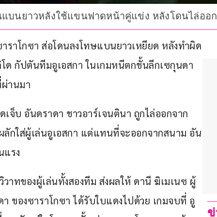
โดนแบนยาวหลังใช้แขนฟาดหน้าคู่แข่ง หลังโดนไล่ออก
ล ซาราโกซา ส่อโดนลงโทษแบนยาวเหยียด หลังทำผิด
โด กัปตันทีมอูเอสกา ในเกมหนีตกชั้นลีกเซกุนดา 
ที่ผ่านมา
าดเจ็บ อันดราดา ชาวอาร์เจนตินา ถูกไล่ออกจาก
ักใส่ผู้เล่นอูเอสกา แต่แทนที่จะออกจากสนาม อัน
ุนแรง
ของผู้เล่นทั้งสองทีม ส่งผลให้ ดานี ฆิเมเนซ ผู้
า ของซาราโกซา ได้รับใบแดงไปด้วย เกมจบที่ อู
ข