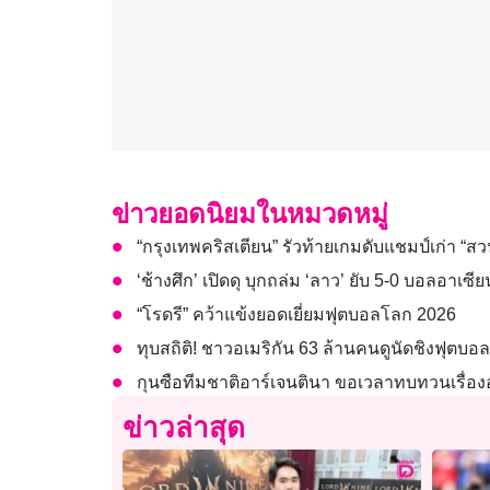
ข่าวยอดนิยมในหมวดหมู่
“กรุงเทพคริสเตียน” รัวท้ายเกมดับแชมป์เก่า “ส
‘ช้างศึก’ เปิดดุ บุกถล่ม ‘ลาว’ ยับ 5-0 บอลอาเซี
“โรดรี” คว้าแข้งยอดเยี่ยมฟุตบอลโลก 2026
ทุบสถิติ! ชาวอเมริกัน 63 ล้านคนดูนัดชิงฟุตบอ
กุนซือทีมชาติอาร์เจนตินา ขอเวลาทบทวนเรื่อ
ข่าวล่าสุด