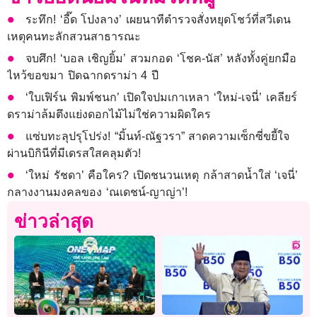
ระทึก! ‘อี๊ด โปงลาง’ เผยนาทีตำรวจสั่งหยุดโชว์ที่สวีเดน
เหตุคนทะลักสวนสาธารณะ
จบศึก! ‘บอล เชิญยิ้ม’ สวมกอด ‘โชค-นัส’ หลังทั้งคู่ยกมือ
ไหว้ขอขมา ปิดฉากดราม่า 4 ปี
‘ใบเฟิร์น พิมพ์ชนก’ เปิดใจปมเกาเหลา ‘ใหม่-เจนี่’ เคลียร์
ดราม่าล้มตึงแย่งดอกไม้ไม่ใช่ความผิดใคร
แซ่บทะลุปรุโปร่ง! “มิ้นท์-ณัฐวรา” สาดความเซ็กซี่ขยี้ใจ
ผ่านบิกินีที่มีเดรสใสคลุมตัว!
‘ใหม่ รัชดา’ คือใคร? เปิดชนวนเหตุ กล้าสาดน้ำใส่ ‘เจนี่’
กลางงานมงคลของ ‘ณเดชน์-ญาญ่า’!
ข่าวล่าสุด