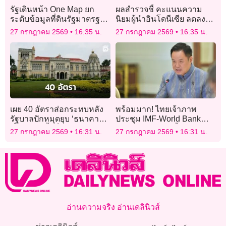
รัฐเดินหน้า One Map ยก
ผลสำรวจชี้ คะแนนความ
ระดับข้อมูลที่ดินรัฐมาตรฐาน
นิยมผู้นำอินโดนีเซีย ลดลง
เดียว
เหลือ 51.1%
27 กรกฎาคม 2569
16:35 น.
27 กรกฎาคม 2569
16:35 น.
เผย 40 อัตราส่อกระทบหลัง
พร้อมมาก! ไทยเจ้าภาพ
รัฐบาลปักหมุดยุบ ‘ธนาคาร
ประชุม IMF-World Bank
ที่ดิน’ ก.ย.นี้-เล็ง ป.ย.ป. เป้าต่อ
2026 12-18 ต.ค.นี้
27 กรกฎาคม 2569
16:31 น.
27 กรกฎาคม 2569
16:31 น.
ไป
อ่านความจริง อ่านเดลินิวส์