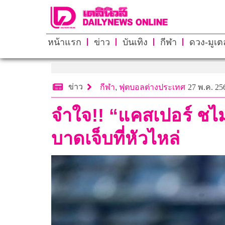
หน้าแรก
ข่าว
บันเทิง
กีฬา
ดวง-มูเตล
ข่าว
กีฬา
,
ฟุตบอลต่างประเทศ
27 พ.ค. 25
จำใจ!! “แคสเปอร์ ชไ
บาดเจ็บที่หัวไหล่