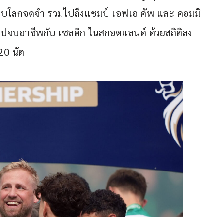
ก แบบโลกจดจำ รวมไปถึงแชมป์ เอฟเอ คัพ และ คอมมิ
ะไปจบอาชีพกับ เซลติก ในสกอตแลนด์ ด้วยสถิติลง
20 นัด