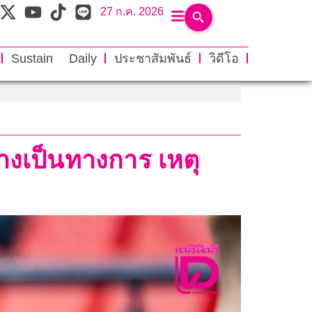
27 ก.ค. 2026
Sustain Daily
ประชาสัมพันธ์
วิดีโอ
างเป็นทางการ เหตุ