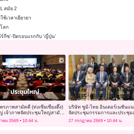
L สมัย 2
ใช้เวลาเยียวยา
ลโลก
ร์กีซ’-ปิดรอบแรกกับ ‘ญี่ปุ่น’
ิตรภาพสามัคคี (ท่งเซียเซี่ยงตึ๊ง)
บริษัท ซูมิ-ไทย อินเตอร์เนชั่นแ
่ เจ้าภาพจัดประชุมใหญ่สามัญ
จัดประชุมกรรมการและประชุม
ี 2569
ประจำปี 2569
ฎาคม 2569
10:44 น.
27 กรกฎาคม 2569
10:44 น.