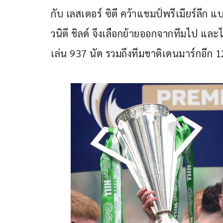
กับ เลสเตอร์ ซิตี คว้าแชมป์พรีเมียร์ลี
วนิตี ชิลด์ จึงเลือกย้ายออกจากทีมไป แล
เล่น 937 นัด รวมถึงทีมชาติเดนมาร์กอีก 1