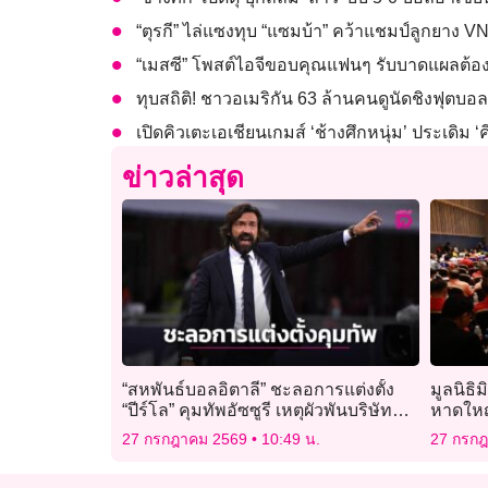
“ตุรกี” ไล่แซงทุบ “แซมบ้า” คว้าแชมป์ลูกยาง VN
“เมสซี” โพสต์ไอจีขอบคุณแฟนๆ รับบาดแผลต้อง
ทุบสถิติ! ชาวอเมริกัน 63 ล้านคนดูนัดชิงฟุตบอ
เปิดคิวเตะเอเชียนเกมส์ ‘ช้างศึกหนุ่ม’ ประเดิม ‘คี
ข่าวล่าสุด
“สหพันธ์บอลอิตาลี” ชะลอการแต่งตั้ง
มูลนิธิม
“ปีร์โล” คุมทัพอัซซูรี เหตุผัวพันบริษัท
หาดใหญ
พนันรัสเซีย
ประจำป
27 กรกฎาคม 2569
10:49 น.
27 กรก