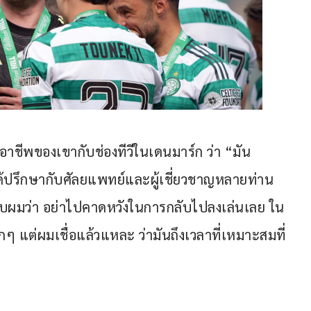
อาชีพของเขากับช่องทีวีในเดนมาร์ก ว่า “มัน
้ปรึกษากับศัลยแพทย์และผู้เชี่ยวชาญหลายท่าน
กับผมว่า อย่าไปคาดหวังในการกลับไปลงเล่นเลย ใน
ากๆ แต่ผมเชื่อแล้วแหละ ว่ามันถึงเวลาที่เหมาะสมที่