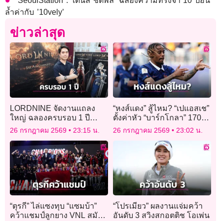
SeoulStation : ‘เตนล์ ชิตพล’ ฉลองความทรงจำ 10 ปีอัน
ล้ำค่ากับ ’10vely’
ข่าวล่าสุด
LORDNINE จัดงานแถลง
“หงส์แดง” สู้ไหม? “เปแอสเช”
ใหญ่ ฉลองครบรอบ 1 ปี
ตั้งค่าหัว “บาร์กโกลา” 170
พร้อมเปิดตัวเซิร์ฟฯ ใหม่
ล้านยูโร
26 กรกฎาคม 2569
23:15 น.
26 กรกฎาคม 2569
23:02 น.
“Helena”
“ตุรกี” ไล่แซงทุบ “แซมบ้า”
“โปรเมียว” ผลงานแจ่มคว้า
คว้าแชมป์ลูกยาง VNL สมัย
อันดับ 3 สวิงสกอตติช โอเพ่น