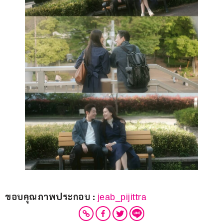
ขอบคุณภาพประกอบ : 
jeab_pijittra