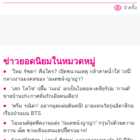
0 ครั้ง
ข่าวยอดนิยมในหมวดหมู่
‘ใหม่ รัชดา’ คือใคร? เปิดชนวนเหตุ กล้าสาดน้ำใส่ ‘เจนี่’
กลางงานมงคลของ ‘ณเดชน์-ญาญ่า’!
‘เสก โลโซ’ ปลื้ม ‘เนเน่’ ยกเป็นไอดอล-เคลียร์ปม ‘กานต์’
ขายบ้านประกาศลั่นรักเมียคนเดียว!
‘พรีม รณิดา’ อยากมุดแผ่นดินหนี! อายแทนวัยรุ่นอิตาลีก่อ
เรื่องป่วนบน BTS
โมเมนต์สุดพีคงานแต่ง “ณเดชน์-ญาญ่า” กรุ่นไปด้วยความ
หวาน เผ็ด ชวนเขินแสนแฮปปี้ครบมาก!