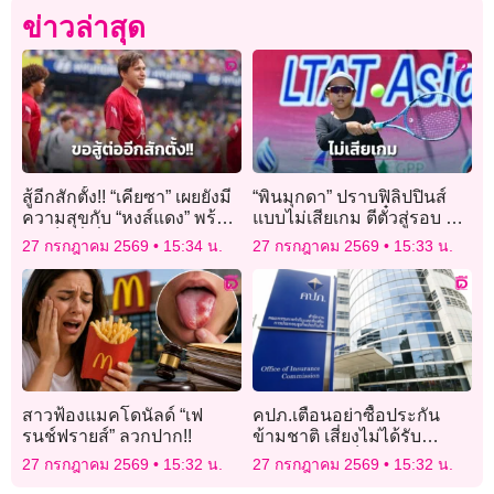
ข่าวล่าสุด
สู้อีกสักตั้ง!! “เคียซา” เผยยังมี
“พินมุกดา” ปราบฟิลิปปินส์
ความสุขกับ “หงส์แดง” พร้อม
แบบไม่เสียเกม ตีตั๋วสู่รอบ 16
ทำเต็มที่เพื่อโอกาสลงสนาม
คน ศึกแอลทีเอที เอทีเอฟ เอ
27 กรกฎาคม 2569
15:34 น.
27 กรกฎาคม 2569
15:33 น.
ช่วยทีม
เชียน
สาวฟ้องแมคโดนัลด์ “เฟ
คปภ.เตือนอย่าซื้อประกัน
รนช์ฟรายส์” ลวกปาก!!
ข้ามชาติ เสี่ยงไม่ได้รับ
คุ้มครอง ไล่เช็กบิลคนเสนอ
27 กรกฎาคม 2569
15:32 น.
27 กรกฎาคม 2569
15:32 น.
ขาย