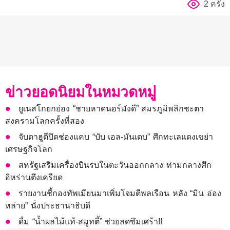
2 ครั้ง
ข่าวยอดนิยมในหมวดหมู่
ยูเนสโกยกย่อง “ชายหาดนอร์มังดี” สมรภูมิพลิกชะตา
สงครามโลกครั้งที่สอง
จับตาฮูตีปิดช่องแคบ “บับ เอล-มันเดบ” ศึกทะเลแดงเขย่า
เศรษฐกิจโลก
สหรัฐเสริมเครื่องบินรบในตะวันออกกลาง ท่ามกลางศึก
อิหร่านตึงเครียด
รายงานชี้กองทัพเมียนมาเพิ่มโจมตีพลเรือน หลัง “มิน อ่อง
หล่าย” นั่งประธานาธิบดี
ดื่ม “น้ำผลไม้แท้-สมูทตี้” ช่วยลดซึมเศร้า!!