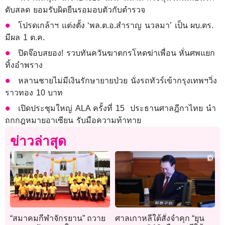
ดับสลด ยอมรับผิดยืนรอมอบตัวกับตำรวจ
โปรดเกล้าฯ แต่งตั้ง ‘พล.ต.อ.สำราญ นวลมา’ เป็น ผบ.ตร.
มีผล 1 ต.ค.
ปิดจ๊อบสยอง! รวบทันควันฆาตกรโหดฆ่าเพื่อน หั่นศพแยก
ทิ้งอำพราง
หลานชายไม่มีเงินรักษายายป่วย นั่งรถทัวร์เข้ากรุงเทพฯวิ่ง
ราวทอง 10 บาท
เปิดประชุมใหญ่ ALA ครั้งที่ 15 ประธานศาลฎีกาไทย นำ
ถกกฎหมายอาเซียน รับมือความท้าทาย
ข่าวล่าสุด
“สมาคมกีฬาจักรยาน” ถวาย
ศาลเกาหลีใต้สั่งจำคุก “ยุน