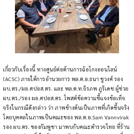
เกี่ยวกับเรื่องนี้ ทางศูนย์ต่อต้านการฉ้อโกงออนไลน์ 
(ACSC) ภายใต้การอำนวยการ พล.ต.อ.ธนา ชูวงศ์ รอง 
ผบ.ตร./ผอ.ศปอส.ตร. และ พล.ต.ท.จิรภพ ภูริเดช ผู้ช่วย 
ผบ.ตร./รอง ผอ.ศปอส.ตร. โพสต์ข้อความชี้แจงข้อเท็จ
จริงในกรณีดังกล่าว ว่า ภาพข้างต้นเป็นภาพที่เกิดขึ้นจริง
โดยบุคคลในภาพเป็นคณะของ พล.ต.อ.Sam Vannvirak 
รอง ผบ.ตร. ของกัมพูชา มาพบกับคณะตำรวจไทย ที่ร้าน