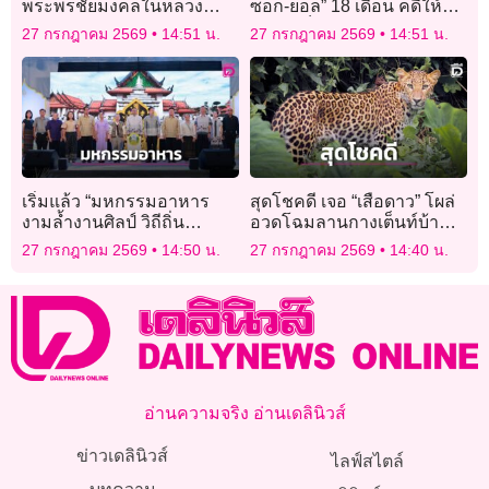
พระพรชัยมงคลในหลวง
ซอก-ยอล” 18 เดือน คดีให้
น้อมสำนึกในพระ
ข้อมูลเท็จหาเสียง
27 กรกฎาคม 2569
14:51 น.
27 กรกฎาคม 2569
14:51 น.
มหากรุณาธิคุณต่อวงการ
จักรยานไทย
เริ่มแล้ว “มหกรรมอาหาร
สุดโชคดี เจอ “เสือดาว” โผล่
งามล้ำงานศิลป์ วิถีถิ่น
อวดโฉมลานกางเต็นท์บ้าน
เพชรบุรี” กระตุ้นการท่อง
กร่างแคมป์ อุทยานฯ แก่ง
27 กรกฎาคม 2569
14:50 น.
27 กรกฎาคม 2569
14:40 น.
เที่ยว สร้างรายได้สู่ชุมชน
กระจาน
อ่านความจริง อ่านเดลินิวส์
ข่าวเดลินิวส์
ไลฟ์สไตล์