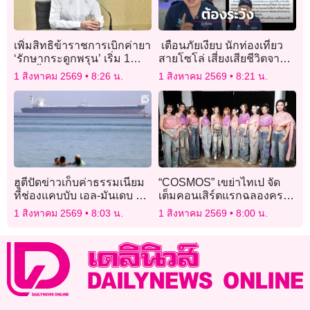
เพิ่มสิทธิข้าราชการเบิกค่ายา
เตือนภัยเงียบ นักท่องเที่ยว
‘รักษากระดูกพรุน’ เริ่ม 1
สายโซโล่ เสี่ยงเสียชีวิตจาก
ส.ค.นี้
“ก๊าซคาร์บอนมอนอกไซด์”
1 สิงหาคม 2569
8:26 น.
1 สิงหาคม 2569
8:21 น.
แนะพกเครื่องตรวจจับติดตัว
ฮูตีปัดข่าวเก็บค่าธรรมเนียม
“COSMOS” เขย่าไทเป จัด
ที่ช่องแคบบับ เอล-มันเดบ ย้ำ
เต็มคอนเสิร์ตแรกฉลองครบ
เรือพาณิชย์ผ่านได้ฟรี
รอบ 3 ปี เสิร์ฟโชว์สะกด
1 สิงหาคม 2569
8:03 น.
1 สิงหาคม 2569
8:00 น.
อินเตอร์แฟน