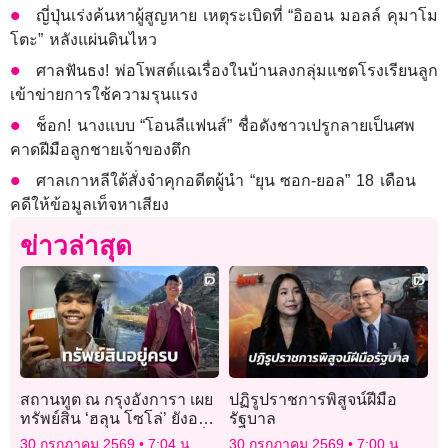
ญี่ปุ่นเร่งค้นหาผู้สูญหาย เหตุระเบิดที่ “อิออน มอลล์ คุมาโม
โตะ” หลังแผ่นดินไหว
ศาลฟันธง! พ่อโพสต์แฉเรื่องในบ้านลงกลุ่มแชตโรงเรียนลูก
เข้าข่ายการใช้ความรุนแรง
ช็อก! นางแบบ “โอนลีแฟนส์” ชื่อดังชาวเปรูกลายเป็นศพ
คาดฝีมือลูกชายเจ้าของตึก
ศาลเกาหลีใต้สั่งจำคุกอดีตผู้นำ “ยุน ซอก-ยอล” 18 เดือน
คดีให้ข้อมูลเท็จหาเสียง
ข่าวล่าสุด
สถานทูต ณ กรุงอังการา เผย
ปฏิรูปราชการพิสูจน์ฝีมือ
ทรัพย์สิน ‘ฮลุน โซโล่’ ยังอยู่
รัฐบาล
ครบ เร่งประสานจอร์เจียคลี่
30 กรกฎาคม 2569
7:04 น.
30 กรกฎาคม 2569
7:00 น.