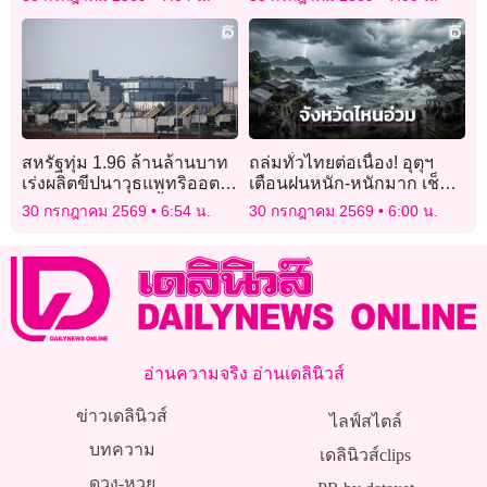
ทุกข้อสงสัย
สหรัฐทุ่ม 1.96 ล้านล้านบาท
ถล่มทั่วไทยต่อเนื่อง! อุตุฯ
เร่งผลิตขีปนาวุธแพทริออต
เตือนฝนหนัก-หนักมาก เช็กด่
รับมือสงครามยืดเยื้อ
วนจังหวัดไหนอ่วมบ้าง
30 กรกฎาคม 2569
6:54 น.
30 กรกฎาคม 2569
6:00 น.
อ่านความจริง อ่านเดลินิวส์
ข่าวเดลินิวส์
ไลฟ์สไตล์
บทความ
เดลินิวส์clips
ดวง-หวย