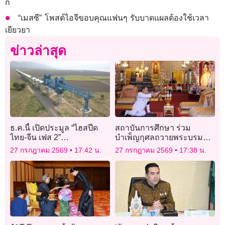
ก
“เมสซี” โพสต์ไอจีขอบคุณแฟนๆ รับบาดแผลต้องใช้เวลา
เยียวยา
ข่าวล่าสุด
ธ.ค.นี้ เปิดประมูล “ไฮสปีด
สถาบันการศึกษา ร่วม
ไทย-จีน เฟส 2”
บำเพ็ญกุศลถวายพระบรมศพ
นครราชสีมา-หนองคาย 8
‘สมเด็จพระพันปีหลวง’
27 กรกฎาคม 2569
17:42 น.
27 กรกฎาคม 2569
17:38 น.
สัญญา 3.4 แสนล้าน เปิดปี 74