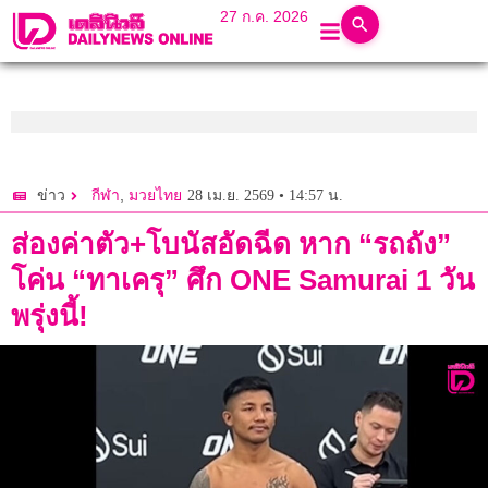
27 ก.ค. 2026
,
28 เม.ย. 2569 • 14:57 น.
ข่าว
กีฬา
มวยไทย
ส่องค่าตัว+โบนัสอัดฉีด หาก “รถถัง”
โค่น “ทาเครุ” ศึก ONE Samurai 1 วัน
พรุ่งนี้!