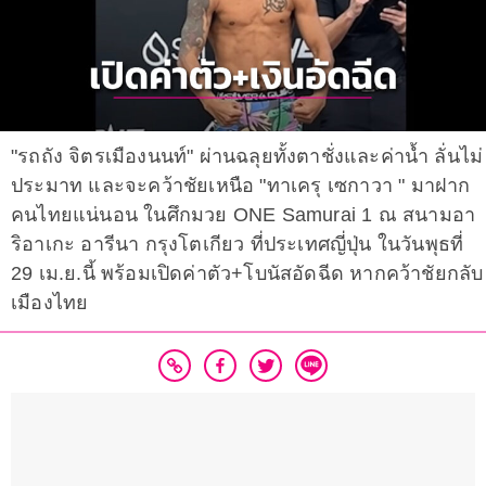
"รถถัง จิตรเมืองนนท์" ผ่านฉลุยทั้งตาชั่งและค่าน้ำ ลั่นไม่
ประมาท และจะคว้าชัยเหนือ "ทาเครุ เซกาวา " มาฝาก
คนไทยแน่นอน ในศึกมวย ONE Samurai 1 ณ สนามอา
ริอาเกะ อารีนา กรุงโตเกียว ที่ประเทศญี่ปุ่น ในวันพุธที่
29 เม.ย.นี้ พร้อมเปิดค่าตัว+โบนัสอัดฉีด หากคว้าชัยกลับ
เมืองไทย