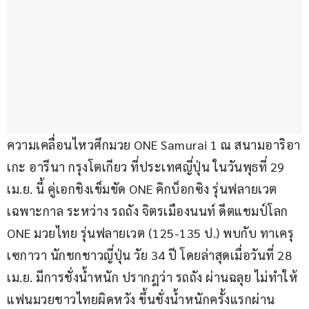
ความเคลื่อนไหวศึกมวย ONE Samurai 1 ณ สนามอาริอา
เกะ อารีนา กรุงโตเกียว ที่ประเทศญี่ปุ่น ในวันพุธที่ 29 
เม.ย. นี้ คู่เอกชิงเข็มขัด ONE คิกบ็อกซิง รุ่นฟลายเวต 
เฉพาะกาล ระหว่าง รถถัง จิตรเมืองนนท์ ดีตแชมป์โลก 
ONE มวยไทย รุ่นฟลายเวต (125-135 ป.) พบกับ ทาเครุ 
เซกาวา นักชกชาวญี่ปุ่น วัย 34 ปี โดยล่าสุดเมื่อวันที่ 28 
เม.ย. มีการชั่งน้ำหนัก ปรากฎว่า รถถัง ผ่านฉลุย ไม่ทำให้
แฟนมวยชาวไทยผิดหวัง ขึ้นชั่งน้ำหนักครั้งแรกผ่าน