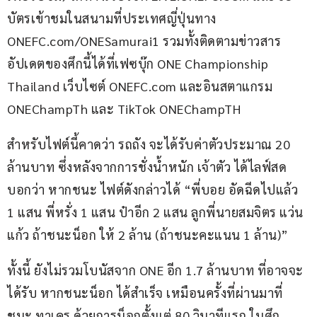
บัตรเข้าชมในสนามที่ประเทศญี่ปุ่นทาง 
ONEFC.com/ONESamurai1 รวมทั้งติดตามข่าวสาร
อัปเดตของศึกนี้ได้ที่เฟซบุ๊ก ONE Championship 
Thailand เว็บไซต์ ONEFC.com และอินสตาแกรม 
ONEChampTh และ TikTok ONEChampTH
สำหรับไฟต์นี้คาดว่า รถถัง จะได้รับค่าตัวประมาณ 20 
ล้านบาท ซึ่งหลังจากการชั่งน้ำหนัก เจ้าตัว ได้ไลฟ์สด 
บอกว่า หากชนะ ไฟต์ดังกล่าวได้ “พี่บอย อัดฉีดไปแล้ว 
1 แสน พี่หรั่ง 1 แสน ป๋าอีก 2 แสน ลูกพี่นายสมจิตร แว่น
แก้ว ถ้าชนะน็อก ให้ 2 ล้าน (ถ้าชนะคะแนน 1 ล้าน)”
ทั้งนี้ ยังไม่รวมโบนัสจาก ONE อีก 1.7 ล้านบาท ที่อาจจะ
ได้รับ หากชนะน็อก ได้สำเร็จ เหมือนครั้งที่ผ่านมาที่ 
ชนะ ทาเครุ ด้วยการน็อกตั้งแต่ 80 วินาทีแรก ในศึก 