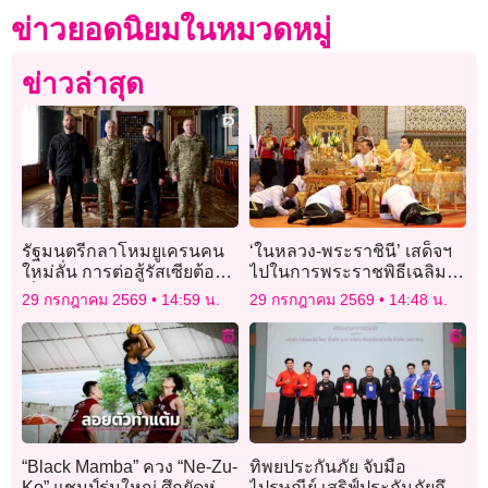
ข่าวยอดนิยมในหมวดหมู่
ข่าวล่าสุด
รัฐมนตรีกลาโหมยูเครนคน
‘ในหลวง-พระราชินี’ เสด็จฯ
ใหม่ลั่น การต่อสู้รัสเซียต้อง
ไปในการพระราชพิธีเฉลิม
เป็นไปอย่าง “ไม่สมมาตร”
พระชนมพรรษา พุทธศักราช
29 กรกฎาคม 2569
14:59 น.
29 กรกฎาคม 2569
14:48 น.
2569
“Black Mamba” ควง “Ne-Zu-
ทิพยประกันภัย จับมือ
Ko” แชมป์รุ่นใหญ่ ศึกยัดห่วง
ไปรษณีย์ เสริฟ์ประกันภัยถึง