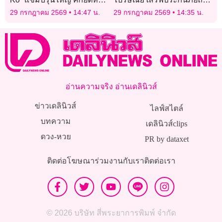
“TOA 3×3 All Thailand-
มือชาวบ้าน รุกตลาดลูกค้า
29 กรกฎาคม 2569
14:47 น.
29 กรกฎาคม 2569
14:35 น.
Domestic Power 2026”
รายย่อย
สนาม 11
อ่านความจริง อ่านเดลินิวส์
ข่าวเดลินิวส์
ไลฟ์สไตล์
บทความ
เดลินิวส์clips
ดวง-หวย
PR by dataxet
ติดต่อโฆษณา
ร่วมงานกับเรา
ติดต่อเรา
© 2026 บริษัท สี่พระยาการพิมพ์ จำกัด