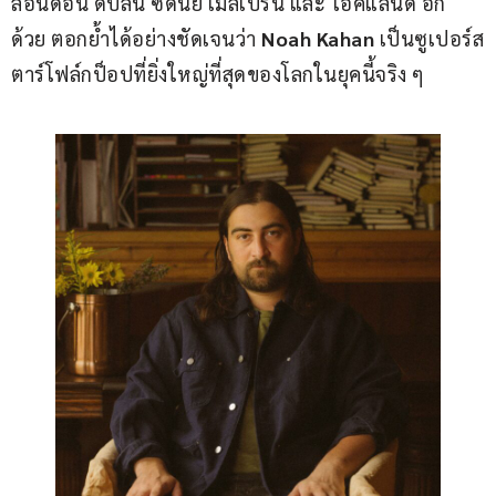
ลอนดอน ดับลิน ซิดนีย์ เมลเบิร์น และ โอ๊คแลนด์ อีก
ด้วย ตอกย้ำได้อย่างชัดเจนว่า 
Noah Kahan
 เป็นซูเปอร์ส
ตาร์โฟล์กป็อปที่ยิ่งใหญ่ที่สุดของโลกในยุคนี้จริง ๆ