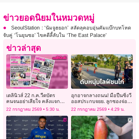
ข่าวยอดนิยมในหมวดหมู่
SeoulStation : ‘นัมจูฮยอก’ สลัดลุคอบอุ่นคัมแบ๊กบทโหด
จับคู่ ‘โนยุนซอ’ ไขคดีลี้ลับใน ‘The East Palace’
ข่าวล่าสุด
เดลินิวส์ 22 ก.ค.วืดบัตร
อุกอาจกลางถนน! มือปืนซิ่งวี
คนจนอย่าเสียใจ คลังแจก
ออสประกบจยย. ลูกซองจ่อยิง
ใหม่ ใส่ไทยช่วยไทย6ล้าน
หนุ่มไลฟ์ชนไก่
22 กรกฎาคม 2569
5:30 น.
22 กรกฎาคม 2569
4:29 น.
ราย