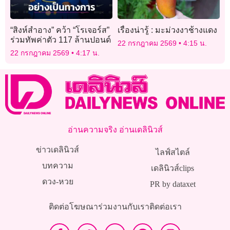
“สิงห์สำอาง” คว้า “โรเจอร์ส”
เรื่องน่ารู้ : มะม่วงงาช้างแดง
ร่วมทัพค่าตัว 117 ล้านปอนด์
22 กรกฎาคม 2569
4:15 น.
22 กรกฎาคม 2569
4:17 น.
อ่านความจริง อ่านเดลินิวส์
ข่าวเดลินิวส์
ไลฟ์สไตล์
บทความ
เดลินิวส์clips
ดวง-หวย
PR by dataxet
ติดต่อโฆษณา
ร่วมงานกับเรา
ติดต่อเรา