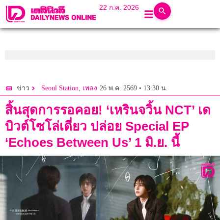
22 ก.ค. 2026
,
26 พ.ค. 2569 • 13:30 น.
ข่าว
Seoul Station
เพลง
สิ้นสุดการรอคอย! ‘เหรินจวิ้น NCT’ เด
บิวต์โซโล่เดี่ยว ปล่อย Special EP
‘Echoes Between Us’ 1 มิ.ย. นี้