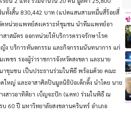
ียน 2 แห่ง รวมจำนวน 20 คัน มูลค่า 25,800 
งินทั้งสิ้น 830,442 บาท (แปดแสนสามหมื่นสี่ร้อยสี่
ข
ได้จัดหน่วยแพทย์สงเคราะห์ชุมชน นำทีมแพทย์อา
ละอาสาสมัคร ออกหน่วยให้บริการตรวจรักษาโรค
หญิง บริการทันตกรรม และกิจกรรมนันทนาการ แก่
รมเพชร รองผู้ว่าราชการจังหวัดสงขลา และนาย
นาชุมชน เป็นประธานร่วมในพิธี พร้อมด้วย คณะ
 หาดใหญ่ และอาสาศิลปินมูลนิธิป่อเต็กตึ๊ง นำโดย นาย
างสาวอาทิติยา เบ็ญจะปัก (แคท) ร่วมในพิธี ณ 
ครบ 60 ปี มหาวิทยาลัยสงขลานครินทร์ อำเภอ