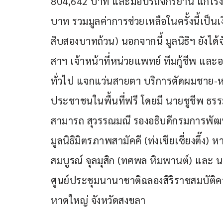
804,642 บาท และมอบรถจักรยาน แก่โรงเร
บาท รวมมูลค่าการช่วยเหลือในครั้งนี้เป็นเ
สิบสองบาทถ้วน) นอกจากนี้ มูลนิธิฯ ยัง
สาฯ เจ้าหน้าที่หน่วยแพทย์ ทีมกู้ชีพ แ
ทั่วไป แจกแว่นสายตา บริการตัดผมชาย-
ประชาชนในพื้นที่ฟรี โดยมี นายชูชีพ ธร
สามารถ สุวรรณมณี รองอธิบดีกรมการพัฒ
มูลนิธิมิตรภาพสามัคคี (ท่งเซียเซี่ยงตึ๊ง)
สมบูรณ์ จุลมุสิก (ทศพล หิมพานต์) และ น
ศูนย์ประชุมนานาชาติฉลองสิริราชสมบัติ
หาดใหญ่ จังหวัดสงขลา