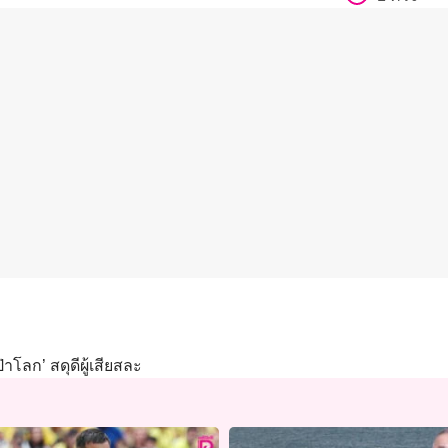
่าโลก’ สดุดีผู้เสียสละ