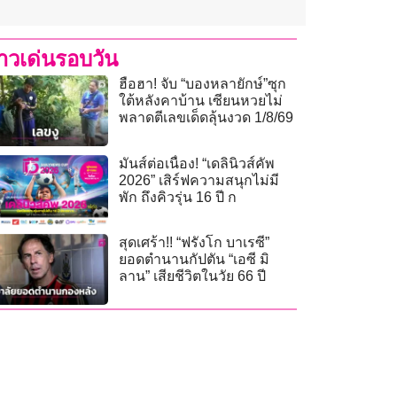
่าวเด่นรอบวัน
ฮือฮา! จับ “บองหลายักษ์”ซุก
ใต้หลังคาบ้าน เซียนหวยไม่
พลาดตีเลขเด็ดลุ้นงวด 1/8/69
มันส์ต่อเนื่อง! “เดลินิวส์คัพ
2026” เสิร์ฟความสนุกไม่มี
พัก ถึงคิวรุ่น 16 ปี ก
สุดเศร้า!! “ฟรังโก บาเรซี”
ยอดตำนานกัปตัน “เอซี มิ
ลาน” เสียชีวิตในวัย 66 ปี