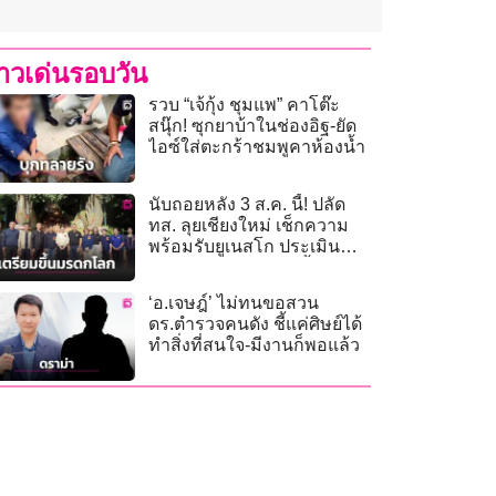
่าวเด่นรอบวัน
รวบ “เจ้กุ้ง ชุมแพ” คาโต๊ะ
สนุ๊ก! ซุกยาบ้าในช่องอิฐ-ยัด
ไอซ์ใส่ตะกร้าชมพูคาห้องน้ำ
นับถอยหลัง 3 ส.ค. นี้! ปลัด
ทส. ลุยเชียงใหม่ เช็กความ
พร้อมรับยูเนสโก ประเมิน
‘เมืองหลวงล้านนา’ ขึ้นมรดก
โลก
‘อ.เจษฎ์’ ไม่ทนขอสวน
ดร.ตำรวจคนดัง ชี้แค่ศิษย์ได้
ทำสิ่งที่สนใจ-มีงานก็พอแล้ว