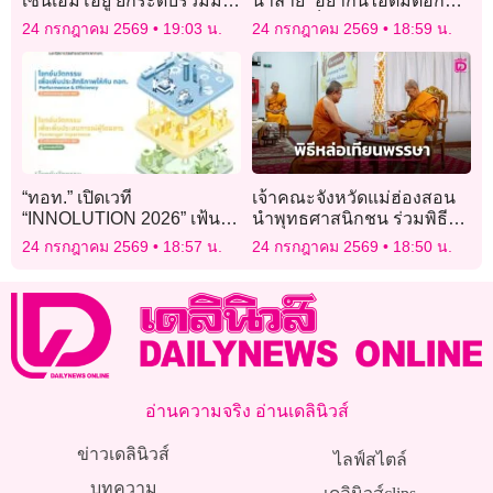
เซ็นเอ็มโอยู ยกระดับร่วมมือ
น้ำลาย “อย่ากินไอติมต่อกัน”
ไซเบอร์ สกัดโกงดิจิทัล
ไม่ควรเห็นคนดังทำจนกลาย
24 กรกฎาคม 2569
19:03 น.
24 กรกฎาคม 2569
18:59 น.
เป็นเรื่องตลก!
“ทอท.” เปิดเวที
เจ้าคณะจังหวัดแม่ฮ่องสอน
“INNOLUTION 2026” เฟ้นไอ
นำพุทธศาสนิกชน ร่วมพิธี
เดียพัฒนานวัตกรรม ยกระดับ
หล่อเทียนพรรษา
24 กรกฎาคม 2569
18:57 น.
24 กรกฎาคม 2569
18:50 น.
สนามบินไทย
อ่านความจริง อ่านเดลินิวส์
ข่าวเดลินิวส์
ไลฟ์สไตล์
บทความ