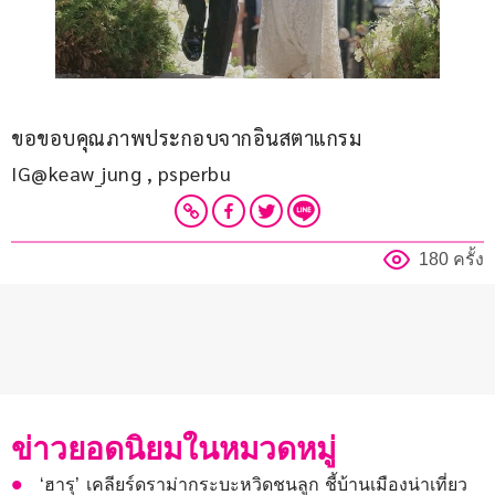
ขอขอบคุณภาพประกอบจากอินสตาแกรม 
IG@keaw_jung , psperbu
180 ครั้ง
ข่าวยอดนิยมในหมวดหมู่
‘ฮารุ’ เคลียร์ดราม่ากระบะหวิดชนลูก ชี้บ้านเมืองน่าเที่ยว