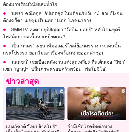
ต้องมาพร้อมวินัยและน้ำใจ
‘แพรว คณิตกุล’ อัปเดตลุคใหม่ต้อนรับวัย 43 สวยเป๊ะจน
ต้องขยี้ตา เผยซุ่มเรียนต่อ ป.เอก โภชนาการ
GMMTV ลงดาบยุติสัญญา “จัสติน มอยร์” หลังโดนขุดรี
โพสต์เก่า-ปมเนื้อหาเหยียดเพศ!
‘เปิ้ล นาคร’ เผยนาทีมอเตอร์ไซค์ย้อนศรร่างกระเด็นขึ้น
กระโปรงรถ ยอมไม่เอาเรื่องพร้อมช่วยออกค่าซ่อม
‘ณเดชน์’ เผยเบื้องหลังงานแต่งสุดเหวี่ยง ตื่นเต้นเจอ ‘ลิซ่า’
แขก ‘ญาญ่า’ ปลื้มภาพครอบครัวพร้อม ‘พ่อโยชิโอ’
ข่าวล่าสุด
แบงก์ชาติ “ไทย-สิงคโปร์”
ย้ำมีเชื้อโรคติดต่อทาง