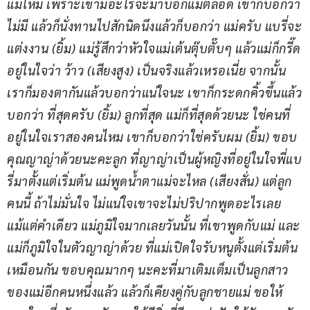
แม่ไหม เพราะเขามีอะไรจะมาบอกแม่ตลอด เขาก็บอกว่า
ไม่มี แล้วก็นั่งทานไปสักนิดนึงแล้วก็บอกว่า แม่ครับ แบรี่จะ
แต่งงาน (ยิ้ม) แม่รู้สึกว่าหัวใจแม่เต้นตุ๊บตั๊บๆ แล้วแม่ก็กรี๊ด
อยู่ในใจว่า ว้าว (เสียงสูง) เป็นจริงแล้วเหรอเนี่ย จากนั้น
เราก็มองตากันแล้วบอกว่าแน่ใจนะ เขาก็กระดกคิ้วขึ้นแล้ว
บอกว่า ที่สุดครับ (ยิ้ม) ลูกที่สุด แม่ก็ที่สุดด้วยนะ ใช่คนที่
อยู่ในใจเราสองคนไหม เขาก็บอกว่าใช่ครับผม (ยิ้ม) ขอบ
คุณญาญ่าด้วยนะคะลูก ที่ญาญ่าเป็นผู้หญิงที่อยู่ในใจพี่แบ
รี่มาตั้งแต่เริ่มต้น แม่พูดน้ำตาแม่จะไหล (เสียงสั่น) แต่ลูก
คนนี้ ถ้าไม่มั่นใจ ไม่แน่ใจเขาจะไม่ปริปากพูดอะไรเลย
แม้แต่คำเดียว แม่ภูมิใจมากเลยวันนั้น ที่เขาพูดกับแม่ และ
แม่ก็ภูมิใจในตัวญาญ่าด้วย ที่แม่เปิดใจรับหนูตั้งแต่เริ่มต้น
เหมือนกัน ขอบคุณมากๆ นะคะที่มาเติมเต็มเป็นลูกสาว
ของแม่อีกคนหนึ่งแล้ว แล้วก็เคียงคู่กับลูกชายแม่ ขอให้