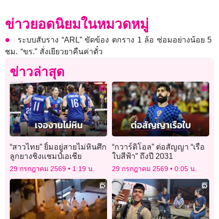
ข่าวยอดนิยมในหมวดหมู่
ระบบสับราง “ARL” ขัดข้อง ตกราง 1 ล้อ ซ่อมอย่างน้อย 5
ชม. “ขร.” สั่งเยียวยาคืนค่าตั๋ว
ข่าวล่าสุด
“สาวไทย” ยิ้มอยู่สายไม่หินศึก
“กวาร์ดิโอล” ต่อสัญญา “เรือ
ลูกยางชิงแชมป์เอเชีย
ใบสีฟ้า” ถึงปี 2031
29 กรกฎาคม 2569
1:19 น.
29 กรกฎาคม 2569
0:05 น.