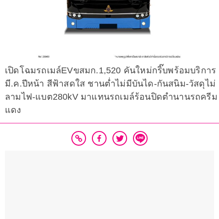
เปิดโฉมรถเมล์EVขสมก.1,520 คันใหม่กริ๊บพร้อมบริการ
มี.ค.ปีหน้า สีฟ้าสดใส ชานต่ำไม่มีบันได-กันสนิม-วัสดุไม่
ลามไฟ-แบต280kV มาแทนรถเมล์ร้อนปิดตำนานรถครีม
แดง