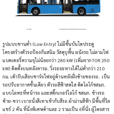
รูปแบบชานต่ำ (Low Entry) ไม่มีขั้นบันไดประตู 
โครงสร้างตัวรถป้องกันสนิม วัสดุบุพื้น ผนังรถ ไม่ลามไฟ 
แบตเตอรี่ความจุไม่น้อยกว่า 280 kW (เพิ่มจากTOR 250 
kW) ติดตั้งบนหลังคารถ. วิ่งระยะทางได้ไม่ต่ำกว่า 210 
กม. เต้ารับเสียบชาร์จไฟอยู่ด้านหลังฝั่งซ้ายของรถ.  เป็น
รถปรับอากาศชั้นเดียว ตัวรถสีฟ้าสดใส ติดโลโก้ขสมก. 
แบบโลหะที่หน้ารถ และสติ๊กเกอร์โลโก้ ขสมก. ข้างรถ
ซ้าย-ขวา เบาะนั่งสีเทาเข้ากับสีรถ ผ้าม่านสีฟ้า มีพื้นที่วีล
แชร์ 2 คัน ที่นั่งพิเศษด้านละ 2 รวมเป็น 6ที่นั่ง ผู้โดยสาร