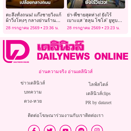
ตะลึงทั้งถนน! แก๊งชายวิ่งแก้
ย่า-พี่ชายสุดห่วง! ยังไร้
ผ้าวิ่งโทงๆ กลางย่านร้าน
เบาะแส ‘ฮลุน โซโล่’ ยูทูบ
อาหารชื่อดังในออสเตรเลีย
เบอร์ชื่อดังหายตัวปริศนา
28 กรกฎาคม 2569
23:36 น.
28 กรกฎาคม 2569
23:23 น.
จอร์เจีย
อ่านความจริง อ่านเดลินิวส์
ข่าวเดลินิวส์
ไลฟ์สไตล์
บทความ
เดลินิวส์clips
ดวง-หวย
PR by dataxet
ติดต่อโฆษณา
ร่วมงานกับเรา
ติดต่อเรา