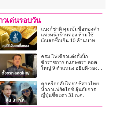
่าวเด่นรอบวัน
แบงก์ชาติ คุมเข้มซื้อทองคำ
แท่งหน้าร้านทอง ห้ามใช้
เงินสดซื้อเกิน 10 ล้านบาท
ครม.ไฟเขียวแต่งตั้งบิ๊ก
ข้าราชการ ก.เกษตรฯ ลอต
ใหญ่ 9 ตำแหน่ง อธิบดี-รอง
ปลัด-ผู้ตรวจฯ
คุกหรือกลับไทย? ชี้สาวไทย
หิ้วกาแฟยัดไอซ์ ลุ้นอัยการ
ญี่ปุ่นชี้ชะตา 31 ก.ค.