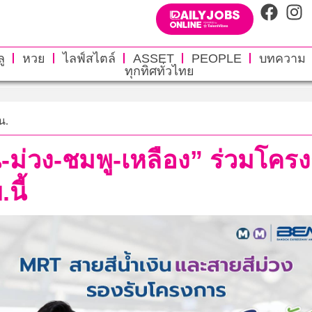
ู
หวย
ไลฟ์สไตล์
ASSET
PEOPLE
บทความ
ทุกทิศทั่วไทย
น.
น-ม่วง-ชมพู-เหลือง” ร่วมโค
นี้