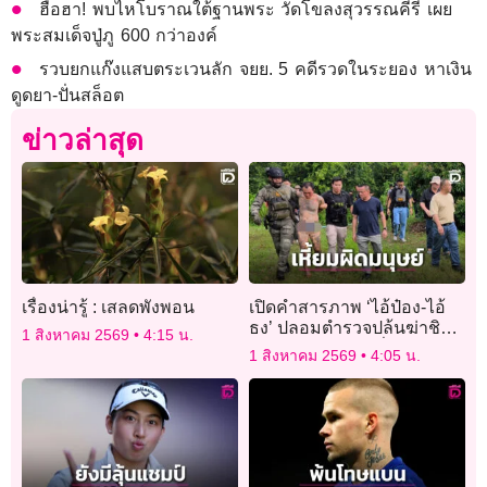
ฮือฮา! พบไหโบราณใต้ฐานพระ วัดโขลงสุวรรณคีรี เผย
พระสมเด็จปู่ภู 600 กว่าองค์
รวบยกแก๊งแสบตระเวนลัก จยย. 5 คดีรวดในระยอง หาเงิน
ดูดยา-ปั่นสล็อต
ข่าวล่าสุด
เรื่องน่ารู้ : เสลดพังพอน
เปิดคำสารภาพ ‘ไอ้ป๋อง-ไอ้
ธง’ ปลอมตำรวจปล้นฆ่าชิง
1 สิงหาคม 2569
4:15 น.
ทรัพย์ ‘พ่อแม่ลูก-พี่น้อง
1 สิงหาคม 2569
4:05 น.
รัสเซีย’ 5 ศพ