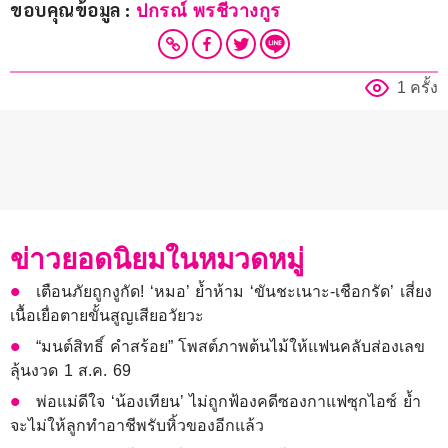
ขอบคุณข้อมูล :
ปกรณ์ พรชีวางกูร
1 ครั้ง
ข่าวยอดนิยมในหมวดหมู่
เตือนภัยถูกงูกัด! ‘หมอ’ ย้ำห้าม ‘ขันชะเนาะ-เชือกรัด’ เสี่ยง
เนื้อเยื่อตายขั้นสูญเสียอวัยวะ
“มนต์สิทธิ์ คำสร้อย” โพสต์ภาพต้นไม้ให้แฟนคลับส่องเลข
ลุ้นงวด 1 ส.ค. 69
พ่อแม่ดีใจ ‘น้องเทียน’ ไม่ถูกฟ้องคดีซองกาแฟซุกไอซ์ ย้ำ
จะไม่ให้ลูกทำอาชีพรับหิ้วของอีกแล้ว