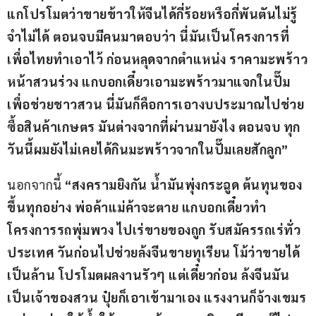
แกโปรโมตว่าขายข้าวให้จีนได้กี่ร้อยหรือกี่พันตันไม่รู้ 
จำไม่ได้ ตอนจบมีคนมาตอบว่า นี่มันเป็นโครงการที่
เพื่อไทยทำเอาไว้ ก่อนหลุดจากตำแหน่ง ราคามะพร้าว
หน้าสวนร่วง แกบอกเดี๋ยวเอามะพร้าวมาแจกในปั๊ม 
เพื่อช่วยชาวสวน นี่มันก็คือการเอางบประมาณไปช่วย
ซื้อสินค้าเกษตร มันต่างจากที่ผ่านมายังไง ตอนจบ ทุก
วันนี้ผมยังไม่เคยได้กินมะพร้าวจากในปั๊มเลยสักลูก”
นอกจากนี้ 
“สงครามยิงกัน น้ำมันพุ่งกระฉูด ต้นทุนของ
ขึ้นทุกอย่าง พ่อค้าแม่ค้าจะตาย แกบอกเดี๋ยวทำ
โครงการรถพุ่มพวง ไปเร่ขายของถูก รับสมัครรถเร่ทั่ว
ประเทศ วันก่อนไปช่วยล้งจีนขายทุเรียน โม้ว่าขายได้
เป็นล้าน โปรโมตผลงานรัวๆ แต่เดี๋ยวก่อน ล้งจีนมัน
เป็นเจ้าของสวน ปุ๋ยก็เอาเข้ามาเอง แรงงานก็จ้างเขมร