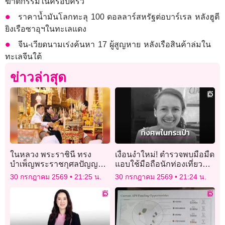
ฆาตกรรมในครอบครัว
ราคาน้ำมันโลกทะลุ 100 ดอลลาร์สหรัฐต่อบาร์เรล หลังฮูตี
ยิงเรือซาอุฯในทะเลแดง
จีน-เวียดนามเร่งค้นหา 17 ผู้สูญหาย หลังเรือสินค้าล่มใน
ทะเลจีนใต้
ข่าวล่าสุด
ในหลวง พระราชินี ทรง
เงื่อนงำใหม่! ตำรวจพบมือมืด
บำเพ็ญพระราชกุศลปัญญา
แอบใช้มือถือนักท่องเที่ยว
สมวาร (50 วัน) พระราชทาน
สาว หลังถูกฆ่าหมกกระเป๋า
30 กรกฎาคม 2569
21:25 น.
30 กรกฎาคม 2569
21:24 น.
พระศพ เจ้าฟ้าพัชรกิติยาภาฯ
เดินทาง