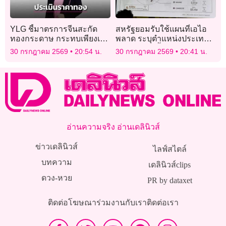
YLG ชี้มาตรการจีนสะกัด
สหรัฐยอมรับใช้แผนที่เอไอ
ทองกระดาษ กระทบเพียงเล็ก
พลาด ระบุตำแหน่งประเทศ
น้อย
แอฟริกาผิดทั้งทวีป
30 กรกฎาคม 2569
20:54 น.
30 กรกฎาคม 2569
20:41 น.
อ่านความจริง อ่านเดลินิวส์
ข่าวเดลินิวส์
ไลฟ์สไตล์
บทความ
เดลินิวส์clips
ดวง-หวย
PR by dataxet
ติดต่อโฆษณา
ร่วมงานกับเรา
ติดต่อเรา