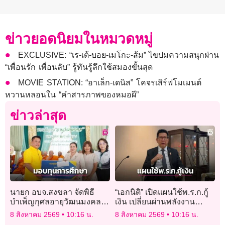
ข่าวยอดนิยมในหมวดหมู่
EXCLUSIVE: “เร-เต้-บอย-เมโกะ-ส้ม” ไขปมความสนุกผ่าน
“เพื่อนรัก เพื่อนลับ” รู้ทันรู้ลึกใช้สมองขั้นสุด
MOVIE STATION: “อาเล็ก-เดนิส” โคจรเสิร์ฟโมเมนต์
หวานหลอนใน “คำสารภาพของหมอผี”
ข่าวล่าสุด
นายก อบจ.สงขลา จัดพิธี
“เอกนิติ” เปิดแผนใช้พ.ร.ก.กู้
บำเพ็ญกุศลอายุวัฒนมงคล
เงิน เปลี่ยนผ่านพลังงาน
มอบทุนการศึกษาสามเณร
ประเดิมติดโซลาร์-รถ
8 สิงหาคม 2569
10:16 น.
8 สิงหาคม 2569
10:16 น.
130 รูป
ขนส่งEV