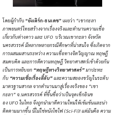
โดยผู้กำกับ 
“ยังเติร์ก-ธนเดช”
 เผยว่า 
“
เขากะลา 
ภาพยนตร์ไทยสร้างจากเรื่องจริงและตำนานความเชื่อ 
เกี่ยวกับต่างดาว และ 
UFO  บริเวณเขากะลา จังหวัด
นครสวรรค์ มีหลากหลายกรณีศึกษาที่น่าสนใจ ซึ่งเกิดจาก
การผสมผสานระหว่าง ความเชื่อทางจิตวิญญาณ ทฤษฎี
สมคบคิด และการตีความทฤษฎี วิทยาศาสตร์เข้าด้วยกัน 
เป็นการหยิบยก 
“ทฤษฎีทางวิทยาศาสตร์”
 มาปะทะ
กับ 
“ความเชื่อเรื่องลี้ลับ”
 และความสยองขวัญในระดับ
มาตรฐานสากล จากตำนานมาสู่เรื่องจริงของ “เขา
กะลา”
จ.นครสวรรค
 ที่ขึ้นชื่อว่าเป็นจุดเช็กอินข
อง 
UFO ในไทย จึงถูกนำมาตีความใหม่ให้เข้มข้นและน่า
ติดตามมากขึ้น 
นี่ไม่ใช่หนังไซไฟ (
Sci-Fi
)
! แต่มันคือ
ความ