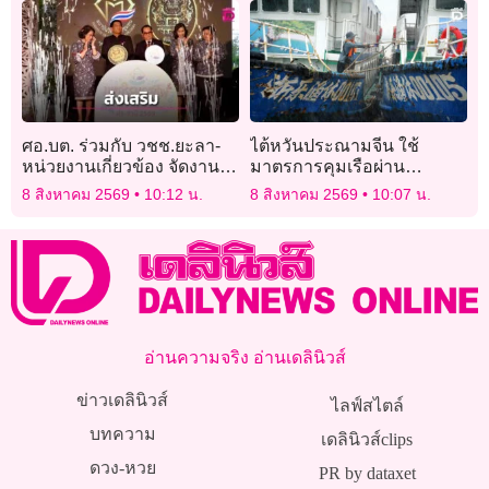
ศอ.บต. ร่วมกับ วชช.ยะลา-
ไต้หวันประณามจีน ใช้
หน่วยงานเกี่ยวข้อง จัดงาน
มาตรการคุมเรือผ่าน
“มหกรรมอาชีพ 2569”
ช่องแคบช่วงไต้ฝุ่น “ดอลฟิน”
8 สิงหาคม 2569
10:12 น.
8 สิงหาคม 2569
10:07 น.
อ่านความจริง อ่านเดลินิวส์
ข่าวเดลินิวส์
ไลฟ์สไตล์
บทความ
เดลินิวส์clips
ดวง-หวย
PR by dataxet