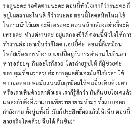
รอดูนะคะ รอติดตามนะคะ ตอนนี้หัวใจเราก็ว่างนะคะ ก็
อยู่ในสถานะไหนดี ก็ว่างนะคะ ตอนนี้โสดสนิทไหม โอ้
โหถามนำไว้เลย จะดีเหรอคะ ตอบหน้ากล้องอย่างงี้จะดี
เหรอคะ  ทำแต่งานค่ะ อยู่แต่กองซีรีส์ ตอนนี้หัวใจให้การ
ทำงานค่ะ เอาเป็นว่าก็โสด แฮปปี้ค่ะ  ตอนนี้ก็เหมือน
โฟกัสเรื่องการทำงาน แฮปปี้อยู่กับการทำงาน ไปกินอา
หารอร่อยๆ  กินอะไรก็สวย  ใครถ่ายรูปให้ ก็ผู้ช่วยค่ะ 
ขอบคุณที่ชมว่าสวยค่ะ การดูแลตัวเองมันก็ใช้เวลา ใช้
ความอดทน พอมันแบบสัมฤทธิผลให้คนอื่นเห็นด้วยตา 
หรือเราเห็นด้วยตาตัวเอง เราก็รู้สึกว่า มันก็แบบโอเคแล้ว
แหละกับสิ่งที่เราแบบเพียรพยายามทำมา ทั้งแบบออก
กำลังกาย ทั้งนู่นทั้งนี่  มันก็ประสิทธิ์ผลแล้วให้เห็น ตอนนี้
สวยจริง โสดด้วย จีบได้ ก็(เขิน)”