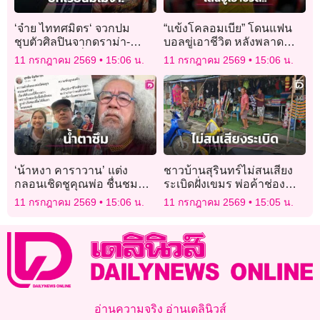
‘จ๋าย ไททศมิตร‘ จวกปม
“แข้งโคลอมเบีย” โดนแฟน
ชุบตัวศิลปินจากดราม่า-
บอลขู่เอาชีวิต หลังพลาด
เคลียร์คดีรถ ลั่นคำขาดไม่
โอกาสทองก่อนทีมตกรอบ
11 กรกฎาคม 2569
15:06 น.
11 กรกฎาคม 2569
15:06 น.
จ่ายก็ติดคุก!
บอลโลก
‘น้าหงา คาราวาน’ แต่ง
ชาวบ้านสุรินทร์ไม่สนเสียง
กลอนเชิดชูคุณพ่อ ชื่นชม
ระเบิดฝั่งเขมร พ่อค้าช่อง
‘เนเน่ รอยัล’ เพียรฝึกฝนจน
จอมครวญ ตลาดเงียบเหงา
11 กรกฎาคม 2569
15:06 น.
11 กรกฎาคม 2569
15:05 น.
เก่งผงาดเวทีโลก
เซ่นข่าวชายแดน
อ่านความจริง อ่านเดลินิวส์