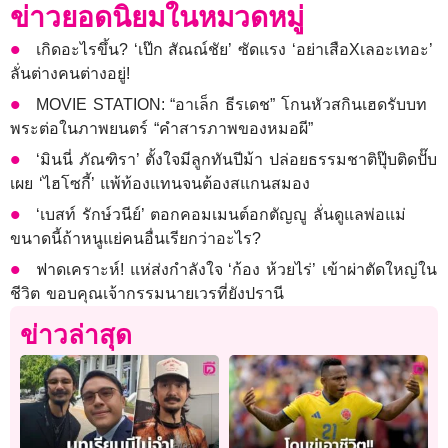
ข่าวยอดนิยมในหมวดหมู่
เกิดอะไรขึ้น? ‘เป๊ก สัณณ์ชัย’ ซัดแรง ‘อย่าเสือXเลอะเทอะ’
ลั่นต่างคนต่างอยู่!
MOVIE STATION: “อาเล็ก ธีรเดช” โกนหัวสกินเฮดรับบท
พระต่อในภาพยนตร์ “คำสารภาพของหมอผี”
‘มินนี่ ภัณฑิรา’ ตั้งใจมีลูกทันปีม้า ปล่อยธรรมชาติปุ๊บติดปั๊บ
เผย ‘ไฮโซกี้’ แพ้ท้องแทนจนต้องสแกนสมอง
‘เบสท์ รักษ์วนีย์’ ตอกคอมเมนต์อกตัญญู ลั่นดูแลพ่อแม่
ขนาดนี้ถ้าหนูแย่คนอื่นเรียกว่าอะไร?
ฟาดเคราะห์! แห่ส่งกำลังใจ ‘ก้อง ห้วยไร่’ เข้าผ่าตัดใหญ่ใน
ชีวิต ขอบคุณเจ้ากรรมนายเวรที่ยังปรานี
ข่าวล่าสุด