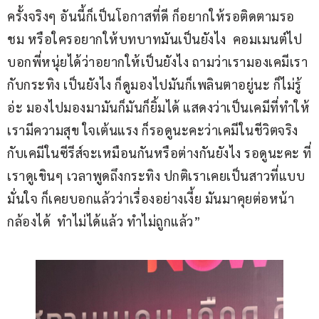
ครั้งจริงๆ อันนี้ก็เป็นโอกาสที่ดี ก็อยากให้รอติดตามรอ
ชม หรือใครอยากให้บทบาทมันเป็นยังไง  คอมเมนต์ไป
บอกพี่หนุ่ยได้ว่าอยากให้เป็นยังไง ถามว่าเรามองเคมีเรา
กับกระทิง เป็นยังไง ก็ดูมองไปมันก็เพลินตาอยู่นะ ก็ไม่รู้
อ่ะ มองไปมองมามันก็มันก็ยิ้มได้ แสดงว่าเป็นเคมีที่ทำให้
เรามีความสุข ใจเต้นแรง ก็รอดูนะคะว่าเคมีในชีวิตจริง
กับเคมีในซีรีส์จะเหมือนกันหรือต่างกันยังไง รอดูนะคะ ที่
เราดูเขินๆ เวลาพูดถึงกระทิง ปกติเราเคยเป็นสาวที่แบบ
มั่นใจ ก็เคยบอกแล้วว่าเรื่องอย่างเงี้ย มันมาคุยต่อหน้า
กล้องได้  ทำไม่ได้แล้ว ทำไม่ถูกแล้ว”