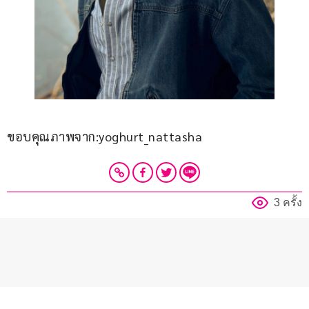
ขอบคุณภาพจาก:yoghurt_nattasha
3 ครั้ง