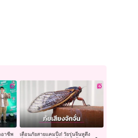
กอาชีพ
เตือนภัยสายแคมปิ้ง! วัยรุ่นจีนหูตึง