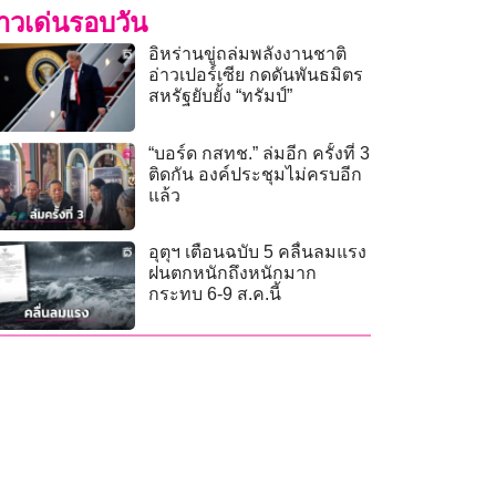
่าวเด่นรอบวัน
อิหร่านขู่ถล่มพลังงานชาติ
อ่าวเปอร์เซีย กดดันพันธมิตร
สหรัฐยับยั้ง “ทรัมป์”
“บอร์ด กสทช.” ล่มอีก ครั้งที่ 3
ติดกัน องค์ประชุมไม่ครบอีก
แล้ว
อุตุฯ เตือนฉบับ 5 คลื่นลมแรง
ฝนตกหนักถึงหนักมาก
กระทบ 6-9 ส.ค.นี้