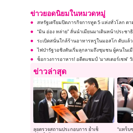
ข่าวยอดนิยมในหมวดหมู่
สหรัฐเตรียมปิดภารกิจการทูต 5 แห่งทั่วโลก ต
“มิน อ่อง หล่าย” ลั่นนำเมียนมาเดินหน้าประชาธิ
ระเบิดสนั่นใกล้ร้านอาหารหรูในมอสโก ดับแล้ว
ไฟป่ารัฐวอชิงตันเริ่มลุกลามถึงชุมชน ผู้คนใ
ช็อกวงการอาหาร! อดีตแชมป์ ‘มาสเตอร์เชฟ’ วัย
ข่าวล่าสุด
ลุยตรวจสถานประกอบการ ย้ำเช็
“แทร็บซ