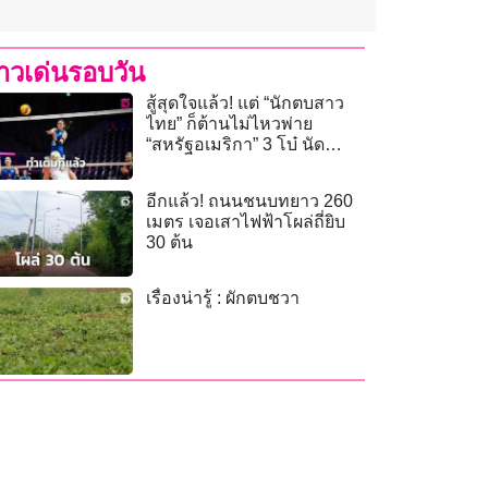
่าวเด่นรอบวัน
สู้สุดใจแล้ว! แต่ “นักตบสาว
ไทย” ก็ต้านไม่ไหวพ่าย
“สหรัฐอเมริกา” 3 โบ๋ นัด
ประเดิมสนาม ศึกเนชันส์ลีก
2026 สนาม 3 ที่ญี่ปุ่น
อีกแล้ว! ถนนชนบทยาว 260
เมตร เจอเสาไฟฟ้าโผล่ถี่ยิบ
30 ต้น
เรื่องน่ารู้ : ผักตบชวา