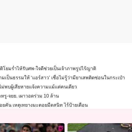
ติโยมร่ำไห้รับศพ-ใจดีช่วยเป็นเจ้าภาพรูปไร้ญาติ
เป็นธรรมให้ ‘แอร์สาว’ เชื่อไม่รู้ว่ามียาเสพติดซ่อนในกระเป๋า
ิ่น ไม่พบผู้เสียหายแจ้งความแม้แต่คนเดียว
หรู-จยย. เผาวอดร่วม 10 ล้าน
อยคัน เหตุเทยางมะตอยมืดสนิท ไร้ป้ายเตือน