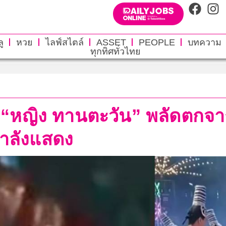
ู
หวย
ไลฟ์สไตล์
ASSET
PEOPLE
บทความ
ทุกทิศทั่วไทย
“หญิง ทานตะวัน” พลัดตกจากล
ำลังแสดง