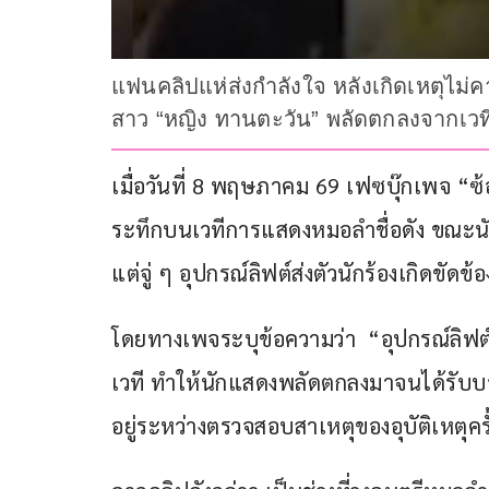
แฟนคลิปแห่ส่งกำลังใจ หลังเกิดเหตุไม่คา
สาว “หญิง ทานตะวัน” พลัดตกลงจากเวที
เมื่อวันที่ 8 พฤษภาคม 69 เฟซบุ๊กเพจ “ซ้อ
ระทึกบนเวทีการแสดงหมอลำชื่อดัง ขณะนั
แต่จู่ ๆ อุปกรณ์ลิฟต์ส่งตัวนักร้องเกิดขั
โดยทางเพจระบุข้อความว่า  “อุปกรณ์ลิฟต์
เวที ทำให้นักแสดงพลัดตกลงมาจนได้รับบาดเ
อยู่ระหว่างตรวจสอบสาเหตุของอุบัติเหตุครั้