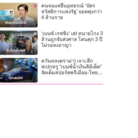
คนจนแห่ยื่นอุทธรณ์ ‘บัตร
สวัสดิการแห่งรัฐ’ ยอดพุ่งกว่า
4 ล้านราย
‘เบนซ์ เรซซิ่ง’ เฮ! ทนายโกง 3
ล้านถูกจับส่งศาล โดนคุก 3 ปี
ไม่รอลงอาญา
ควันหลงดราม่า! เจาะลึก
สเปกหรู “เบนซ์น้ำเงินลิมิเต็ด”
จัดเต็มสปอร์ตพรีเมียม-ไทยมี
แค่ 18 คัน!