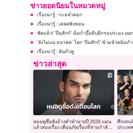
ข่าวยอดนิยมในหมวดหมู่
เรื่องน่ารู้ : กะหล่ำดอก
เรื่องน่ารู้ : เสลดพังพอน
ชัดแล้ว! ‘ปิ่นสักก์’ นั่งเก้าอี้อธิบดีกรมประม
‘ยังไม่แน่ อนาคต’ โยก ‘ปิ่นสักก์’ ข้ามห้วยนั่งเก
เรื่องน่ารู้ : ต้นถั่วพู
ข่าวล่าสุด
หมอดูชื่อดังอ้างคำทำนายปี 2026 แม่น
ศึกเทนน
แล้วสองเรื่อง เตือนภัยเรื่องที่สามกำลัง
ประเทศ
ก่อตัว
ชิงชัยส