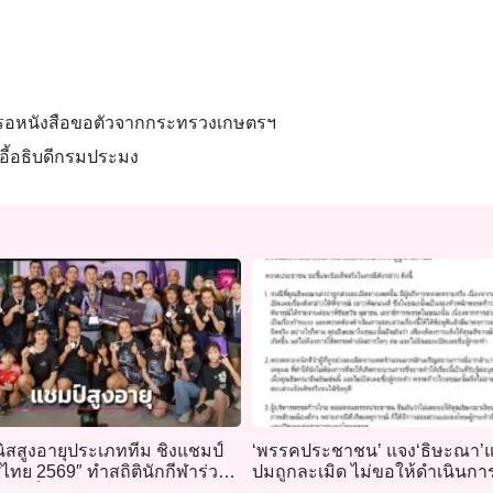
ง เผยรอหนังสือขอตัวจากกระทรวงเกษตรฯ
้าอี้อธิบดีกรมประมง
ิสสูงอายุประเภททีม ชิงแชมป์
‘พรรคประชาชน’ แจง‘ธิษะณา’แค
ไทย 2569″ ทำสถิตินักกีฬาร่วม
ปมถูกละเมิด ไม่ขอให้ดำเนินกา
ูงสุดเป็นประวัติการณ์