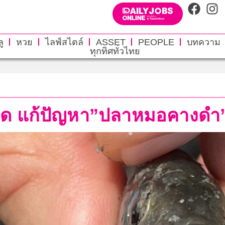
ู
หวย
ไลฟ์สไตล์
ASSET
PEOPLE
บทความ
ทุกทิศทั่วไทย
บาด แก้ปัญหา”ปลาหมอคางดำ