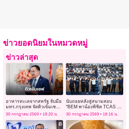
ข่าวยอดนิยมในหมวดหมู่
ข่าวล่าสุด
อาหารทะเลจากสหรัฐ จับมือ
นับถอยหลังสู่สนามสอบ
มทร.กรุงเทพ จัดติวเข้มเชฟ
“BEM พาน้องพิชิต TCAS ปีที่
รุ่นใหม่
18” ยกทีมติวเตอร์บุกถึง
30 กรกฎาคม 2569
18:20 น.
30 กรกฎาคม 2569
18:16 น.
โรงเรียน ชวนน้องสมัครก่อน
พลาดโอกาส