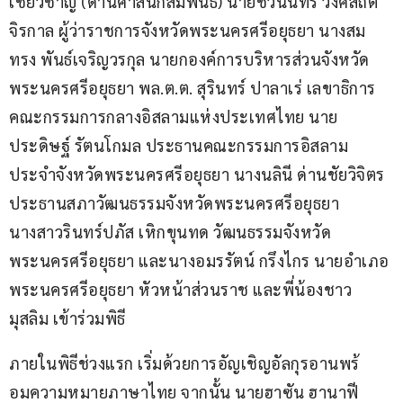
เชี่ยวชาญ (ด้านศาสนิกสัมพันธ์) นายชวนินทร์ วงศ์สถิต
จิรกาล ผู้ว่าราชการจังหวัดพระนครศรีอยุธยา นางสม
ทรง พันธ์เจริญวรกุล นายกองค์การบริหารส่วนจังหวัด
พระนครศรีอยุธยา พล.ต.ต. สุรินทร์ ปาลาเร่ เลขาธิการ
คณะกรรมการกลางอิสลามแห่งประเทศไทย นาย
ประดิษฐ์ รัตนโกมล ประธานคณะกรรมการอิสลาม
ประจำจังหวัดพระนครศรีอยุธยา นางนลินี ด่านชัยวิจิตร 
ประธานสภาวัฒนธรรมจังหวัดพระนครศรีอยุธยา 
นางสาวรินทร์ปภัส เหิกขุนทด วัฒนธรรมจังหวัด
พระนครศรีอยุธยา และนางอมรรัตน์ กรึงไกร นายอำเภอ
พระนครศรีอยุธยา หัวหน้าส่วนราช และพี่น้องชาว
มุสลิม เข้าร่วมพิธี 
ภายในพิธีช่วงแรก เริ่มด้วยการอัญเชิญอัลกุรอานพร้
อมความหมายภาษาไทย จากนั้น นายฮาซัน ฮานาฟี 