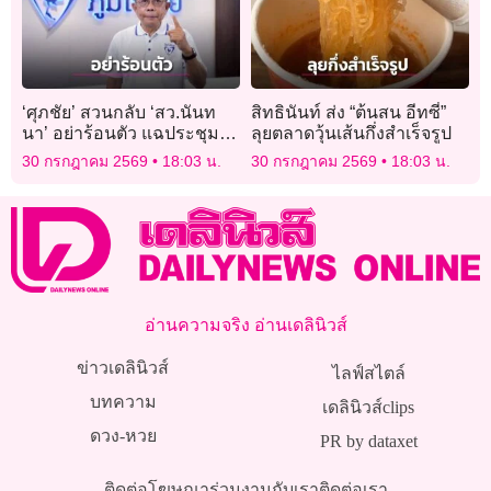
‘ศุภชัย’ สวนกลับ ‘สว.นันท
สิทธินันท์ ส่ง “ต้นสน อีทซี่”
นา’ อย่าร้อนตัว แฉประชุม
ลุยตลาดวุ้นเส้นกึ่งสำเร็จรูป
สว.ส้ม มีหลักฐาน ‘หิรัญ-ฟ้า
30 กรกฎาคม 2569
18:03 น.
30 กรกฎาคม 2569
18:03 น.
เดียวกัน’ ทั้งจอง ทั้งจ่าย
อ่านความจริง อ่านเดลินิวส์
ข่าวเดลินิวส์
ไลฟ์สไตล์
บทความ
เดลินิวส์clips
ดวง-หวย
PR by dataxet
ติดต่อโฆษณา
ร่วมงานกับเรา
ติดต่อเรา