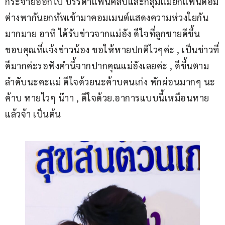
กระจายออกไป บรรดาแฟนคลับและกลุ่มแม่ยกแฟนด้อม
ต่างพากันยกทัพเข้ามาคอมเมนต์แสดงความห่วงใยกัน
มากมาย อาทิ ได้รับข่าวจากแม่อัง ดีใจที่ลูกชายดีขึ้น
ขอบคุณที่แจ้งข่าวน้อง ขอให้หายปกติไวๆค่ะ , เป็นข่าวที่
ดีมากค่ะรอฟังคำนี้จากปากคุณแม่อังเลยค่ะ , ดีขึ้นตาม
ลำดับนะคะแม่ ดีใจด้วยนะค้าบคนเก่ง พักผ่อนมากๆ นะ
ค้าบ หายไวๆ น๊าา , ดีใจด้วย.อาการแบบนี้เหมือนหาย
แล้วจ้า เป็นต้น