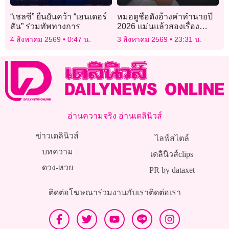
“เชลซี” ยืนยันคว้า “เฮนเดอร์
หมอดูชื่อดังอ้างคำทำนายปี
สัน” ร่วมทัพทางการ
2026 แม่นแล้วสองเรื่อง
เตือนภัยเรื่องที่สามกำลังก่อ
4 สิงหาคม 2569
0:47 น.
3 สิงหาคม 2569
23:31 น.
ตัว
อ่านความจริง อ่านเดลินิวส์
ข่าวเดลินิวส์
ไลฟ์สไตล์
บทความ
เดลินิวส์clips
ดวง-หวย
PR by dataxet
ติดต่อโฆษณา
ร่วมงานกับเรา
ติดต่อเรา