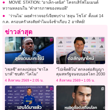
MOVIE STATION: “อาเล็ก-เดนิส” โคจรเสิร์ฟโมเมนต์
หวานหลอนใน “คำสารภาพของหมอผี”
‘ว่านไฉ’ เผยตำรวจจอร์เจียพบร่าง ‘ฮลุน โซโล่’ ตั้งแต่ 14
ก.ค. ครอบครัวสงสัยทำไมแจ้งช้าเกือบ 2 อาทิตย์!
ข่าวล่าสุด
“เชลซี” ตกลงปล่อย “ชาโล
“โปเช็ตติโน” ตกลงต่อสัญญา
บาห์” ซบตัก “โคโม”
คุมสหรัฐจนจบบอลโลก 2030
4 สิงหาคม 2569
2:05 น.
4 สิงหาคม 2569
1:05 น.