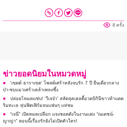
8 ครั้ง
ข่าวยอดนิยมในหมวดหมู่
‘เขตต์ ธาราเขต’ โพสต์เศร้าหลังจบรัก 7 ปี ยืนเดี่ยวกลาง
ป่า-ซบแมวเศร้าเคล้าเพลงซึ้ง
ปล่อยโหมดแซ่บ! ‘วีเจจ๋า’ สลัดลุคเฮลตี้อวดบิกินีขาวท้าแดด
ริมทะเล หุ่นฟิตเฟิร์มจนแฟนๆ แห่ชม
“เจนี่” เปิดหมดเปลือก แจงชอตดังในงานแต่ง “ณเดชน์-
ญาญ่า” ตอนนี้เรื่องรักยังไม่เปิดตัวใคร!