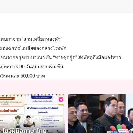
ส’ พบมาจาก ‘สามเหลี่ยมทองคำ’
ยบ ย่องฉกท่อไอเสียของกลางโรงพัก
จากอยุธยา-บางนา ยัน “ชายชุดฮู้ด” ส่งพัสดุถึงมือแอร์สาว
ผนยุทธการ 90 วันลุยปราบเข้มข้น
 วงเงินคนละ 50,000 บาท