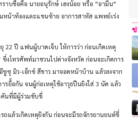
าบชื่อคือ นายอนุรักษ์ เฮงน้อย หรือ “อามีน” 
ริเวณหน้าท้องและแขนซ้าย อาการสาหัส แพทย์เร่ง
ข
22 ปี แฟนผู้บาดเจ็บ ให้การว่า ก่อนเกิดเหตุ
” ซึ่งโทรศัพท์มาชวนไปต่างจังหวัด ก่อนจะเกิดการ
ถอีซูซุ มิว-เอ็กซ์ สีขาว มาจอดหน้าบ้าน แล้วลงจาก
ยื้อกัน จนผู้ก่อเหตุใช้อาวุธปืนยิงใส่ 3 นัด แล้ว
่มีผู้ร่วมขับขี่
แล้วเกิดเหตุยิงกัน ก่อนจะมีรถจักรยานยนต์ขี่