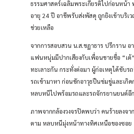
ธรรมศาสตร์เฉลิมพระเกียรติไปก่อนหน้า ทร
อายุ 24 ปี อาชีพรับส่งพัสดุ ถูกยิงเข้าบ
ช่วยเหลือ
จากการสอบสวน น.ส.ชฏาธาร ปรีกราน อายุ 
แฟนหนุ่มมีปากเสียงกับเพื่อนชายชื่อ “เต้
ทะเลาะกัน กระทั่งต่อมา ผู้ก่อเหตุได้ขับร
รถเข้ามาหา ก่อนชักอาวุธปืนข่มขู่และเกิดการ
หลบหนีไปพร้อมรถและรถจักรยานยนต์อีกคันที
ภาพจากกล้องวงจรปิดพบว่า คนร้ายลงจากรถ
ตาม หลบหนีมุ่งหน้าทางทิศเหนือของซอย