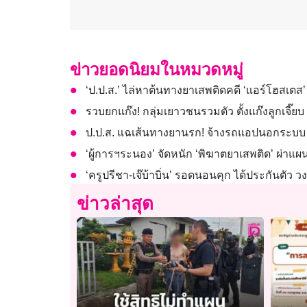
ข่าวยอดนิยมในหมวดหมู่
‘ป.ป.ส.’ ไล่หาต้นทางยาเสพติดคดี ‘แอร์โฮสเต
รวบยกแก๊ง! กลุ่มเยาวชนรวมตัว ตั้งแก๊งลูกเจี๊
ป.ป.ส. แฉเส้นทางยานรก! จ้างรถแอปนอกระบบ ขน
‘ผู้การฯระนอง’ จัดหนัก ‘พิฆาตยาเสพติด’ ผ่าแ
‘ครูปรีชา-เจ๊บ้าบิ่น’ รอดนอนคุก ได้ประกันตัว
ข่าวล่าสุด