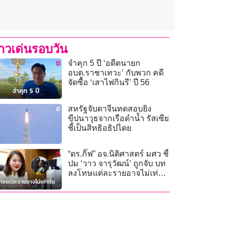
่าวเด่นรอบวัน
จำคุก 5 ปี ‘อดีตนายก
อบต.ราชาเทวะ’ กับพวก คดี
จัดซื้อ ‘เสาไฟกินรี’ ปี 56
สหรัฐจับตาจีนทดสอบยิง
ขีปนาวุธจากเรือดำน้ำ รัสเซีย
ชี้เป็นสิทธิอธิปไตย
“ดร.กิ๊ฟ” อจ.นิติศาสตร์ มศว ชี้
ปม ‘วาว จารุวัฒน์’ ถูกจับ บท
ลงโทษแต่ละรายอาจไม่เท่า
กัน