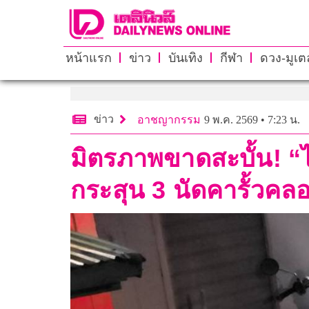
หน้าแรก
ข่าว
บันเทิง
กีฬา
ดวง-มูเตล
ข่าว
อาชญากรรม
9 พ.ค. 2569 • 7:23 น.
มิตรภาพขาดสะบั้น! “ไอ
กระสุน 3 นัดคารั้วค