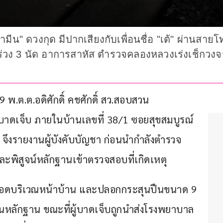
อามีน" ดวงกุด มีปากเสียงกับเพื่อนชื่อ "เต้" ผ่านสา
งร่วง 3 นัด อาการสาหัส ตำรวจคลองหลวงเร่งเช็กวงจร
 พ.ต.ต.อดิศักดิ์ คชศักดิ์ สว.สอบสวน 
บบาดเจ็บ ภายในบ้านเลขที่ 38/1 ซอยสุขสมบูรณ์ 
 จึงรายงานผู้บังคับบัญชา ก่อนนำกำลังตำรวจ
ละพิสูจน์หลักฐานเข้าตรวจสอบที่เกิดเหตุ
เลือดบริเวณหน้าบ้าน และปลอกกระสุนปืนขนาด 9 
ป็นหลักฐาน ขณะที่ผู้บาดเจ็บถูกนำส่งโรงพยาบาล