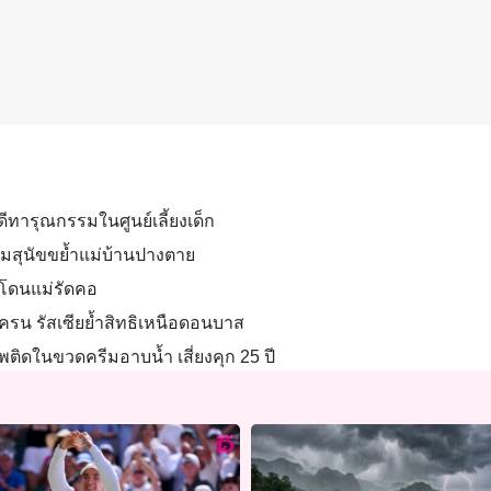
ดีทารุณกรรมในศูนย์เลี้ยงเด็ก
 ปมสุนัขขย้ำแม่บ้านปางตาย
่าโดนแม่รัดคอ
ูเครน รัสเซียย้ำสิทธิเหนือดอนบาส
ติดในขวดครีมอาบน้ำ เสี่ยงคุก 25 ปี