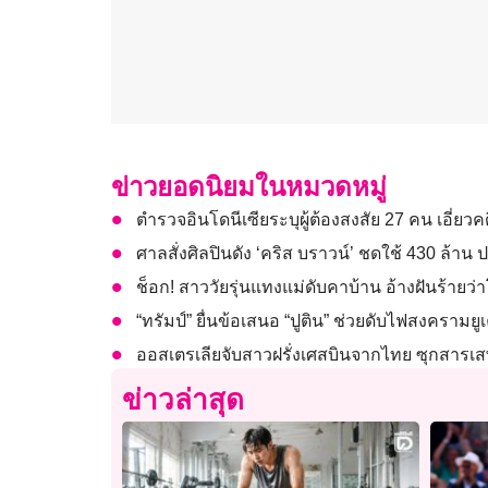
ข่าวยอดนิยมในหมวดหมู่
ตำรวจอินโดนีเซียระบุผู้ต้องสงสัย 27 คน เอี่ยวค
ศาลสั่งศิลปินดัง ‘คริส บราวน์’ ชดใช้ 430 ล้าน
ช็อก! สาววัยรุ่นแทงแม่ดับคาบ้าน อ้างฝันร้ายว
“ทรัมป์” ยื่นข้อเสนอ “ปูติน” ช่วยดับไฟสงครามย
ออสเตรเลียจับสาวฝรั่งเศสบินจากไทย ซุกสารเสพ
ข่าวล่าสุด