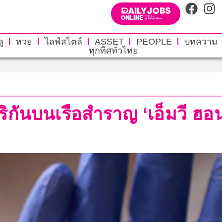
ู
หวย
ไลฟ์สไตล์
ASSET
PEOPLE
บทความ
ทุกทิศทั่วไทย
ริกันบนเรือสำราญ ‘เอ็มวี ฮอนด