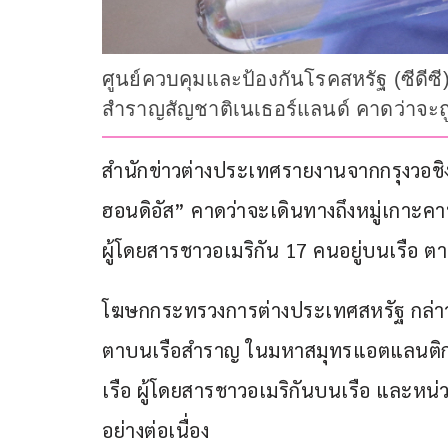
ศูนย์ควบคุมและป้องกันโรคสหรัฐ (ซีดีซ
สำราญสัญชาติเนเธอร์แลนด์ คาดว่าจะถู
สำนักข่าวต่างประเทศรายงานจากกรุงวอชิงตัน 
ฮอนดิอัส” คาดว่าจะเดินทางถึงหมู่เกาะคานา
ผู้โดยสารชาวอเมริกัน 17 คนอยู่บนเรือ ตาม
โฆษกกระทรวงการต่างประเทศสหรัฐ กล่าว
ตาบนเรือสำราญ ในมหาสมุทรแอตแลนติกอย่
เรือ ผู้โดยสารชาวอเมริกันบนเรือ และห
อย่างต่อเนื่อง