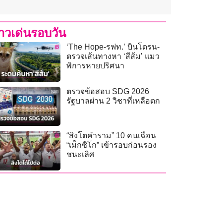
่าวเด่นรอบวัน
‘The Hope-รฟท.’ บินโดรน-
ตรวจเส้นทางหา ‘สีส้ม’ แมว
พิการหายปริศนา
ตรวจข้อสอบ SDG 2026
รัฐบาลผ่าน 2 วิชาที่เหลือตก
“สิงโตคำราม” 10 คนเฉือน
“เม็กซิโก” เข้ารอบก่อนรอง
ชนะเลิศ