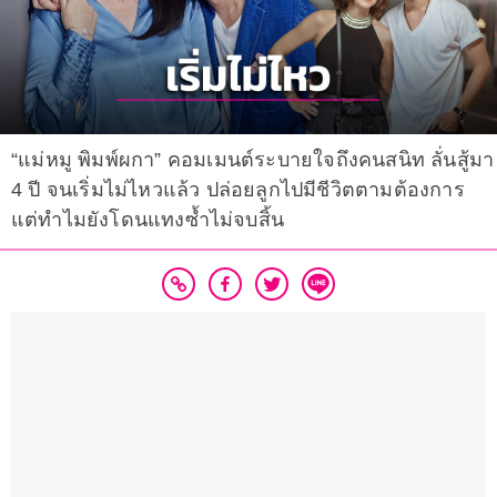
“แม่หมู พิมพ์ผกา” คอมเมนต์ระบายใจถึงคนสนิท ลั่นสู้มา
4 ปี จนเริ่มไม่ไหวแล้ว ปล่อยลูกไปมีชีวิตตามต้องการ
แต่ทำไมยังโดนแทงซ้ำไม่จบสิ้น