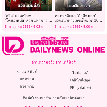
“สวิส” ดวลเป้าดับ
คอหวยจับตา “ม้าสีหมอก”
“โคลอมเบีย” ลิ่วชนฟ้าขาว 8
เปิดแนวทางเลขเด็ดงวด 16
ทีมสุดท้ายบอลโลก
ก.ค. 69 ชูเลขเด่น ลุ้นเลขท้าย
8 กรกฎาคม 2569
6:03 น.
8 กรกฎาคม 2569
5:00 น.
2 ตัว
อ่านความจริง อ่านเดลินิวส์
ข่าวเดลินิวส์
ไลฟ์สไตล์
บทความ
เดลินิวส์clips
ดวง-หวย
PR by dataxet
ติดต่อโฆษณา
ร่วมงานกับเรา
ติดต่อเรา