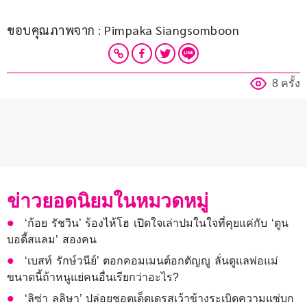
ขอบคุณภาพจาก : Pimpaka Siangsomboon 
8 ครั้ง
ข่าวยอดนิยมในหมวดหมู่
‘ก้อย รัชวิน’ ร้องไห้โฮ เปิดใจเล่าปมในใจที่คุยแค่กับ ‘ตูน
บอดี้สแลม’ สองคน
‘เบสท์ รักษ์วนีย์’ ตอกคอมเมนต์อกตัญญู ลั่นดูแลพ่อแม่
ขนาดนี้ถ้าหนูแย่คนอื่นเรียกว่าอะไร?
‘ลิซ่า ลลิษา’ ปล่อยชอตเด็ดเดรสเว้าข้างระเบิดความแซ่บก