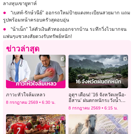
ลางหุบเขายูทาห์
“เบสท์-รักษ์วนีย์” ออกรถใหม่ป้ายแดงทะเบียนสวยมาก แถม
รูปพร้อมหน้าครอบครัวสุดอบอุ่น
“น้าเน็ก” ไล่ตัวเงินตัวทองออกจากบ้าน ระทึกวิ่งไวมากจน
แฟนๆแซวสงสัยดวงรับทรัพย์หนัก!
ข่าวล่าสุด
ภาวะหัวใจล้มเหลว
อุตุฯ เตือน! ’16 จังหวัดเหนือ-
อีสาน’ ฝนตกหนักระวังน้ำ
8 กรกฎาคม 2569
6:30 น.
ท่วมฉับพลัน กทม. ตกเล็ก
8 กรกฎาคม 2569
6:15 น.
น้อย 20%