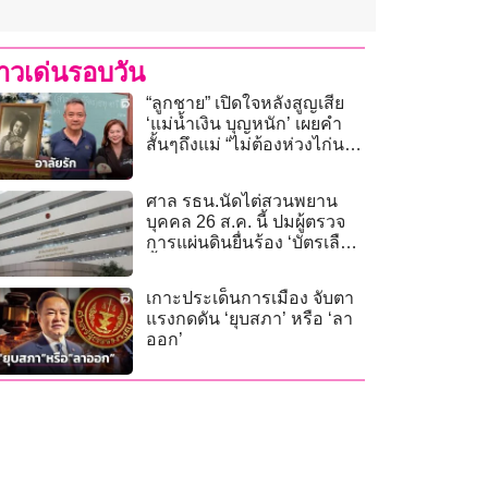
่าวเด่นรอบวัน
“ลูกชาย” เปิดใจหลังสูญเสีย
‘แม่น้ำเงิน บุญหนัก’ เผยคำ
สั้นๆถึงแม่ “ไม่ต้องห่วงไก่นะ
ไก่รักแม่!
ศาล รธน.นัดไต่สวนพยาน
บุคคล 26 ส.ค. นี้ ปมผู้ตรวจ
การแผ่นดินยื่นร้อง ‘บัตรเลือก
ตั้งติดบาร์โค้ด-QR Code’
เกาะประเด็นการเมือง จับตา
แรงกดดัน ‘ยุบสภา’ หรือ ‘ลา
ออก’