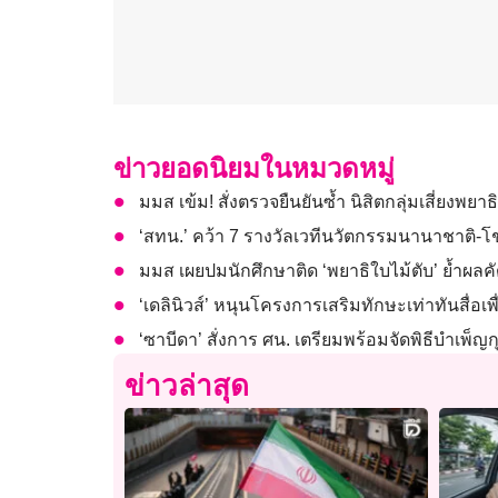
ข่าวยอดนิยมในหมวดหมู่
มมส เข้ม! สั่งตรวจยืนยันซ้ำ นิสิตกลุ่มเสี่ยง
‘สทน.’ คว้า 7 รางวัลเวทีนวัตกรรมนานาชาติ-โชว
มมส เผยปมนักศึกษาติด ‘พยาธิใบไม้ตับ’ ย้ำผลค
‘เดลินิวส์’ หนุนโครงการเสริมทักษะเท่าทันสื่อเพื่
‘ซาบีดา’ สั่งการ ศน. เตรียมพร้อมจัดพิธีบำเพ็
ข่าวล่าสุด