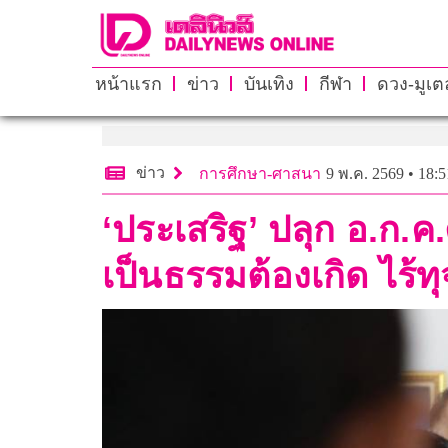
หน้าแรก
ข่าว
บันเทิง
กีฬา
ดวง-มูเตล
ข่าว
การศึกษา-ศาสนา
9 พ.ค. 2569 • 18:5
‘ประเสริฐ’ ปลุก อ.ก.ค
เป็นธรรมต้องเกิด ไร้ทุ