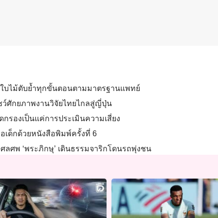
พยาธิใบไม้ตับย้ำทุกขั้นตอนตามมาตรฐานแพทย์
์ศักยภาพงานวิจัยไทยไกลสู่ญี่ปุ่น
ัดกรองเป็นแค่การประเมินความเสี่ยง
อเด็กด้วยหนังสือพิมพ์ครั้งที่ 6
ญกุศลศพ ‘พระภิกษุ’ เดินธรรมจาริกโดนรถพุ่งชน