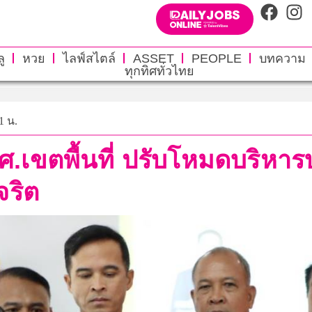
ู
หวย
ไลฟ์สไตล์
ASSET
PEOPLE
บทความ
ทุกทิศทั่วไทย
1 น.
.ศ.เขตพื้นที่ ปรับโหมดบริหา
จริต