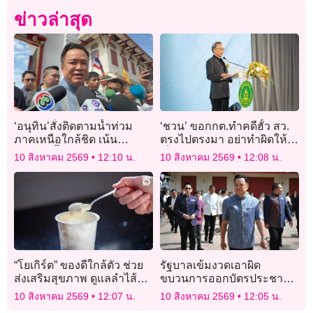
ข่าวล่าสุด
‘อนุทิน’สั่งติดตามน้ำท่วม
‘ชวน’ ขอกกต.ทำคดีฮั้ว สว.
ภาคเหนือใกล้ชิด เน้น
ตรงไปตรงมา อย่าทำผิดให้
ป้องกัน-ตั้งศูนย์พักพิงช่วย
เป็นถูก ส่วนบุญคุณโจร
10 สิงหาคม 2569
12:10 น.
10 สิงหาคม 2569
12:08 น.
เหลือ
การเมือง ค่อยตอบแทนตอน
เขาตาย
“โยเกิร์ต” ของดีใกล้ตัว ช่วย
รัฐบาลเข้มงวดเอาผิด
ส่งเสริมสุขภาพ ดูแลลำไส้
ขบวนการออกบัตรประชาชน
เติมสารอาหารให้ร่างกาย
ให้ต่างชาติ
10 สิงหาคม 2569
12:07 น.
10 สิงหาคม 2569
12:05 น.