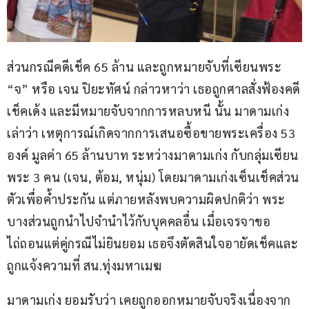
ส่วนกรณีคดีเช็ค 65 ล้าน และถูกหมายจับที่เซียนพระ 
“จ” หรือ เจน ปิยะทัศน์ กล่าวหาว่า เธอถูกศาลสั่งฟ้องคดี
เช็คเด้ง และมีหมายจับจากการหลบหนี นั้น มาดามเก่ง 
เล่าว่า เหตุการณ์เกิดจากการเสนอซื้อขายพระเครื่อง 53 
องค์ มูลค่า 65 ล้านบาท ระหว่างมาดามเก่ง กับกลุ่มเซียน
พระ 3 คน (เจน, ต้อม, หนุ่ม) โดยมาดามเก่งเซ็นเช็คส่วน
ตัวเพื่อค้ำประกัน แต่ภายหลังพบความผิดปกติว่า พระ
บางส่วนถูกนำไปจำนำไว้กับบุคคลอื่น เมื่อเจรจาขอ
ไถ่ถอนแต่คู่กรณีไม่ยินยอม เธอจึงตัดสินใจอายัดเช็คและ
ถูกแจ้งความที่ สน.ทุ่งมหาเมฆ
มาดามเก่ง ยอมรับว่า เคยถูกออกหมายจับจริงเนื่องจาก