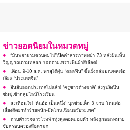
ข่าวยอดนิยมในหมวดหมู่
“มันพยายามชวนผมไป”เปิดคำสารภาพเฒ่า 73 หลังฝันเห็น
วิญญาณตามหลอก รอดตายเพราะผืนผ้าสีเลือด!
เตือน 9-10 ส.ค. พายุไต้ฝุ่น “ดอลฟิน” ขึ้นฝั่งถล่มมณฑลเจ้อ
เจียง “ประเทศจีน”
ยืนยันออกประเทศไปแล้ว! ‘ครูชาวต่างชาติ’ ส่งรูปยิงปืน
ข่มขู่เข้ากลุ่มไลน์โรงเรียน
สะเทือนใจ! ‘ต้นอ้อ เป็นหนึ่ง’ บุกช่วยเด็ก 3 ขวบ โดนพ่อ
เลี้ยงติดยาทำร้ายหนัก-มีดโกนเฉือนอวัยวะเพศ”
ดาบตำรวจฉาวโรงพักทุ่งลุงดอดมอบตัว หลังถูกออกหมาย
จับครอบครองสื่อลามก