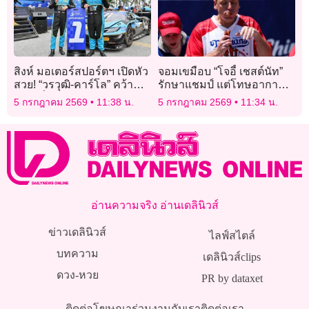
สิงห์ มอเตอร์สปอร์ตฯ เปิดหัว
จอมเขมือบ “โจอี้ เชสต์นัท”
สวย! “วรวุฒิ-คาร์โล” คว้าชัย
รักษาแชมป์ แต่โทษอากาศ
GT3 ที่บางแสน
ร้อนทำให้กินฮอตดอกได้น้อย
5 กรกฎาคม 2569
11:38 น.
5 กรกฎาคม 2569
11:34 น.
ลง
อ่านความจริง อ่านเดลินิวส์
ข่าวเดลินิวส์
ไลฟ์สไตล์
บทความ
เดลินิวส์clips
ดวง-หวย
PR by dataxet
ติดต่อโฆษณา
ร่วมงานกับเรา
ติดต่อเรา