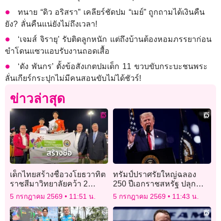
ทนาย “ดิว อริสรา” เคลียร์ชัดปม “เมย์” ถูกถามได้เงินคืน
ยัง? ลั่นคืนแน่ยังไม่ถึงเวลา!
‘เจมส์ จิรายุ’ รับติดลูกหนัก แต่ถึงบ้านต้องหอมภรรยาก่อน
ขำโดนแซวแอบรับงานถอดเสื้อ
‘ดัง พันกร’ ตั้งข้อสังเกตปมเด็ก 11 ขวบขับกระบะชนพระ
ลั่นเกียร์กระปุกไม่มีคนสอนขับไม่ได้ชัวร์!
ข่าวล่าสุด
เด็กไทยสร้างชื่อวงโยธวาทิต
ทรัมป์ปราศรัยใหญ่ฉลอง
ราชสีมาวิทยาลัยคว้า 2
250 ปีเอกราชสหรัฐ ปลุก
แชมป์ ในการประกวดดนตรี
กระแสความรักชาติ
5 กรกฎาคม 2569
11:51 น.
5 กรกฎาคม 2569
11:43 น.
นานาชาติที่เยอรมนี