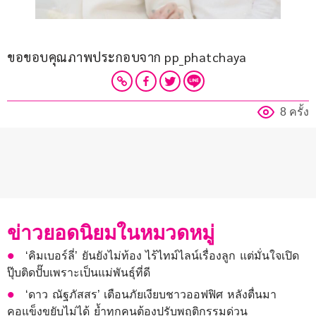
ขอขอบคุณภาพประกอบจาก pp_phatchaya
8 ครั้ง
ข่าวยอดนิยมในหมวดหมู่
‘คิมเบอร์ลี่’ ยันยังไม่ท้อง ไร้ไทม์ไลน์เรื่องลูก แต่มั่นใจเปิด
ปุ๊บติดปั๊บเพราะเป็นแม่พันธุ์ที่ดี
‘ดาว ณัฐภัสสร’ เตือนภัยเงียบชาวออฟฟิศ หลังตื่นมา
คอแข็งขยับไม่ได้ ย้ำทุกคนต้องปรับพฤติกรรมด่วน