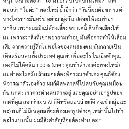
หนุ่ม จึงถามต่อว่า “เอางี้มั้ยกลับไปคบกันไหม?” เกศ 
ตอบว่า “ไม่ค่ะ” ทองใหม่ ย้ำอีกว่า “วันนี้ผมต้องการแค่
ทางใครทางมันครับ อย่ามายุ่งกัน ปล่อยให้ผมทำมา
หากิน เพราะผมมีแม่ต้องเลี้ยง จบ แค่นี้ คืนชื่อเสียงให้
ผม เพราะว่าสิ่งที่เขาพยายามทำอยู่ มันคือการทำให้เสื่อม
เสีย จากความรู้สึกไม่พอใจของคนสองคน มันกลายเป็น
เดือดร้อนคนทั้งประเทศ คุณทำเพื่ออะไร ในเมื่อตัวคุณ
เองก็ไม่ได้คลีน 100% (เกศ : คุณทำตัวเองค่ะทองใหม่) 
ผมทำอะไรครับ ถ้าผมจะต้องพิจารณาตัวเอง คุณก็ต้อง
พิจารณาตัวเองด้วย ผมก็ผิดพลาดที่ไปคบกับคุณเหมือน
กัน (เกศ : เราควรต่างคนต่างอยู่ และคุณอย่าเอารูปของ
เกศที่คุณบอกว่าเจน AI ก็ดีหรือแอบถ่ายก็ดี ส่งเข้ากลุ่มนะ
คะ) ผมก็ไม่มีเหตุผลที่จะต้องเอารูปต่างๆ เหล่านั้นไปทำ
อะไรแบบนั้น ผมมีสิ่งสำคัญที่จะต้องทำเยอะ”