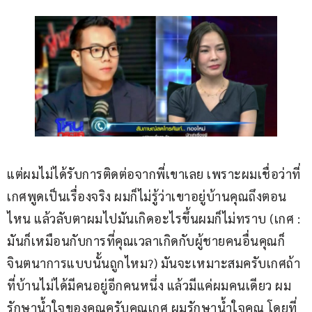
แต่ผมไม่ได้รับการติดต่อจากพี่เขาเลย เพราะผมเชื่อว่าที่
เกศพูดเป็นเรื่องจริง ผมก็ไม่รู้ว่าเขาอยู่บ้านคุณถึงตอน
ไหน แล้วลับตาผมไปมันเกิดอะไรขึ้นผมก็ไม่ทราบ (เกศ : 
มันก็เหมือนกับการที่คุณเวลาเกิดกับผู้ชายคนอื่นคุณก็
จินตนาการแบบนั้นถูกไหม?) มันจะเหมาะสมครับเกศถ้า
ที่บ้านไม่ได้มีคนอยู่อีกคนหนึ่ง แล้วมีแค่ผมคนเดียว ผม
รักษาน้ำใจของคุณครับคุณเกศ ผมรักษาน้ำใจคุณ โดยที่