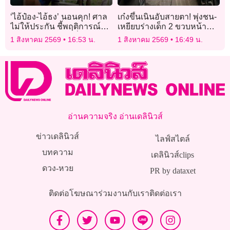
‘ไอ้ป๋อง-ไอ้ธง’ นอนคุก! ศาล
เก๋งขึ้นเนินอับสายตา! พุ่งชน-
ไม่ให้ประกัน ชี้พฤติการณ์
เหยียบร่างเด็ก 2 ขวบหน้า
ร้ายแรง-โทษสูง-หวั่นหลบหนี
หอพักโคราช รอดปาฏิหาริย์
1 สิงหาคม 2569
16:53 น.
1 สิงหาคม 2569
16:49 น.
อ่านความจริง อ่านเดลินิวส์
ข่าวเดลินิวส์
ไลฟ์สไตล์
บทความ
เดลินิวส์clips
ดวง-หวย
PR by dataxet
ติดต่อโฆษณา
ร่วมงานกับเรา
ติดต่อเรา