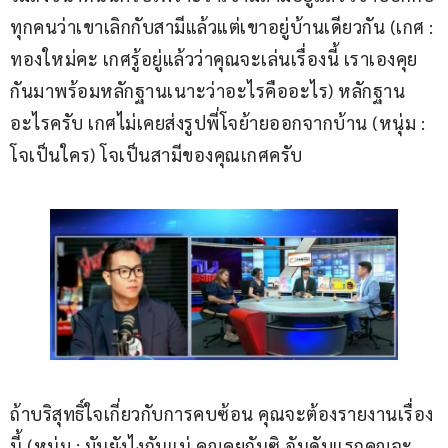
ทุกคนว่าเขาเลิกกับสามีแล้วแต่เขาอยู่บ้านเดียวกัน (เกศ : 
ทองใหม่คะ เกศรู้อยู่แล้วว่าคุณจะเล่นเรื่องนี้ เราเองคุย
กันมาพร้อมหลักฐานเนาะว่าอะไรคืออะไร) หลักฐาน
อะไรครับ เกศไม่เคยส่งรูปพี่โจย้ายออกจากบ้าน (หนุ่ม : 
โจเป็นใคร) โจเป็นสามีของคุณเกศครับ
ถ้าบริสุทธิ์ใจเกี่ยวกับการคบซ้อน คุณจะต้องรายงานเรื่อง
นี้ (หนุ่ม : มันยังไงกันแน่ คุณคุยกันซิ อันดับแรกคุณจะ