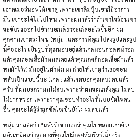
เอาสเมอร์นอฟให้เขาดู เพราะเขาดื่มปุ๊บเขาก็มีอาการ
มึน เขาจะได้ไม่ไปไหน เพราะผมกลัวว่าถ้าเขาใจร้อนเขา
จะขับรถออกไปข้างนอกเดี๋ยวจะเกิดอะไรขึ้นอีก ผม
คุกคามเขาตรงไหน (หนุ่ม : และการที่คุณไปส่งรูปและรูป
นี้คืออะไร เป็นรูปที่คุณนอนอยู่แล้วเกศนอนกอดหน้าอก 
แล้วคุณถอดเสื้อผ้าหมดเลยแล้วคุณเกศก็ถอดเสื้อผ้าแล้ว
ห่มผ้าไว้?) มันอยู่ในผ้าห่ม ผมถ่ายให้เขาดูว่าเธอตอน
หลับเป็นแบบนี้นะ (เกศ : แล้วเกศบอกคุณลบ) ลบแล้ว
ครับ ที่ผมบอกว่าผมไม่ลบเพราะว่าผมจะแกล้งคุณ ไม่ลบ
ไม่ยากหรอก เพราะว่าคุณชอบทำอะไรที่แบบขัดใจคน
อื่น คุณจะได้รู้ว่าถูกขัดใจเป็นยังไง ผมลบแล้ว
หนุ่ม ถามต่อว่า “แล้วที่เขาบอกว่าคุณไปหลอกเขาด้วย
แล้วเหมือนว่าลูกดวงที่คุณไปมีเพศสัมพันธ์เนี่ยจริง