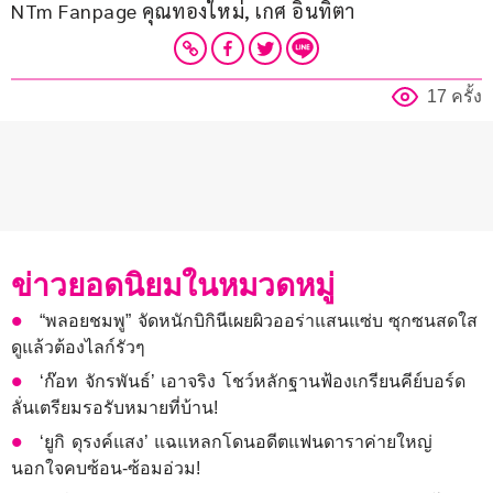
NTm Fanpage คุณทองใหม่, เกศ อินทิตา
17 ครั้ง
ข่าวยอดนิยมในหมวดหมู่
“พลอยชมพู” จัดหนักบิกินีเผยผิวออร่าแสนแซ่บ ซุกซนสดใส
ดูแล้วต้องไลก์รัวๆ
‘ก๊อท จักรพันธ์’ เอาจริง โชว์หลักฐานฟ้องเกรียนคีย์บอร์ด
ลั่นเตรียมรอรับหมายที่บ้าน!
‘ยูกิ ดุรงค์แสง’ แฉแหลกโดนอดีตแฟนดาราค่ายใหญ่
นอกใจคบซ้อน-ซ้อมอ่วม!