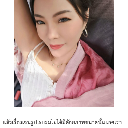
แล้วเรื่องเจนรูป AI ผมไม่ได้มีศักยภาพขนาดนั้น เกศเรา