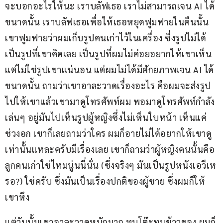
จะบอกอะไรให้นะ เราบลัฟเธอ เราไม่สามารถเจน AI ได้
ขนาดนั้น เราบลัฟเธอเพื่อให้เธอหยุดฟูมฟายในคืนนั้น 
เขาฟูมฟายว่าผมเก็บรูปคนเก่าไว้ในเครื่อง ซึ่งรูปไม่ได้
เป็นรูปที่เขาคิดเลย เป็นรูปที่ผมไม่ค่อยอยากให้เขาเห็น 
แต่ไม่ใช่รูปเขาแน่นอน แต่ผมไม่ได้มีศักยภาพเจน AI ได้
ขนาดนั้น ถามว่าเขาอาละวาดเรื่องอะไร คือผมจะส่งรูป
ไปให้เขาแล้วเขามาดูโทรศัพท์ผม พอมาดูโทรศัพท์กำลัง
เล่นๆ อยู่มันไปเห็นรูปผู้หญิงซึ่งไม่เห็นใบหน้า เห็นแค่
ช่วงอก เขาก็เลยถามว่าใคร ผมก็อายไม่ได้อยากให้เขาดู
เท่านั้นแหละครับมีเรื่องเลย เขาก็ถามว่าผู้หญิงคนนั้นคือ
ลูกคนเก่าใช่ไหมนู่นนี่นั่น (ซึ่งจริงๆ มันเป็นรูปหนังเอวีเห
รอ?) ใช่ครับ ซึ่งมันเป็นเรื่องปกติของผู้ชาย ซึ่งผมก็ให้
เขาหึง
แต่วันนั้นเขาอาละวาดหนักมาก ทุบโต๊ะทุบข้าวของ ผมก็