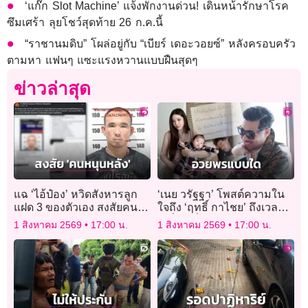
‘แก๊ก Slot Machine’ แจ้งพักงานด่วน! เดินหน้ารักษาโรค
ซึมเศร้า ลุยโชว์สุดท้าย 26 ก.ค.นี้
“ราชานมดิบ” โผล่อยู่กับ “เบียร์ เดอะวอยซ์” หลังครอบครัว
ตามหา แฟนๆ แซะแรงหวานแบบฝืนสุดๆ
ข่าวล่าสุด
แฉ ‘ไอ้ป๋อง’ หวิดสังหารลูก
‘เนย วรัฐฐา’ โพสต์ความใน
แฝด 3 ของตัวเอง สงสัยคน
ใจถึง ‘ฤทธิ์ กาไชย’ ถึงเวลา
หนุนหลัง ก่ออาชญากรรมไม่
เปลี่ยนเพื่อครอบครัว
1 สิงหาคม 2569
17:00 น.
1 สิงหาคม 2569
17:00 น.
เกรงกฎหมาย