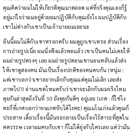
คุณคิดว่าผมไม่ให้เกียรติคุณมาตลอด แต่ที่จริงคุณเองก็รู้
อยู่แก่ใจว่าผมอยู่ด้วยผมปฏิบัติกับคุณยังไง ผมปฏิบัติกับ
เขาไม่ต่างกับเขาเป็นเจ้านายผมเลยนะ
อันนี้ผมไม่ดีกับเขาหรอกครับ ผมดูถูกเขาเหรอ ส่วนเรื่อง
การถ่ายรูปเนี่ย ผมนั่งฟังแล้วพอแล้ว เขาเป็นคนไม่เคยให้
ผมถ่ายรูปตรงๆ เลย ผมถ่ายรูปตอนเขานอนหลับแล้วส่ง
ให้เขาดูสองคน มันเป็นเรื่องปกติของคนคบกัน (หนุ่ม : 
แต่เขาบอกว่าเขาอยากเลิกกับคุณแต่คุณไม่เลิก เลยส่ง
ภาพไป?) อ่านแชตไหมครับว่าเขาจะเลิกกับผมจริงไหม 
คุยกันล่าสุดถึงวันที่ 30 ยังคุยกันดีๆ อยู่เลย (เกศ : ก็ใช่ไง
คะก็ที่เกศบอกว่าจนเกศจับได้ไงคะ) คุณมโนเก่งแล้วคุณก็
ประสาท เดี๋ยวเรื่องนี้มันจะกลายเป็นเรื่องไร้สาระที่สุดใน
ศตวรรษ เวลาผมคบกับเขา ก็ไม่ได้ยุ่งกับใครเลย แต่ว่ามัน