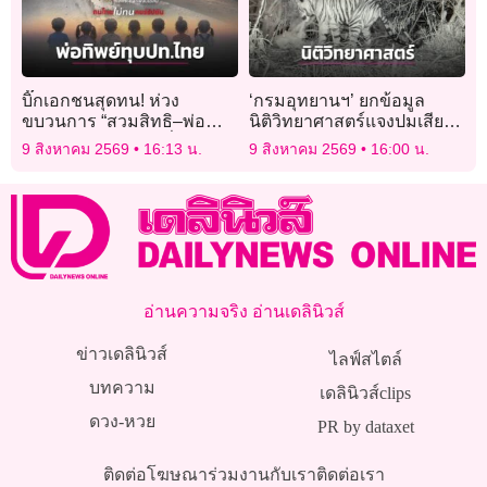
บิ๊กเอกชนสุดทน! ห่วง
‘กรมอุทยานฯ’ ยกข้อมูล
ขบวนการ “สวมสิทธิ–พ่อ
นิติวิทยาศาสตร์แจงปมเสีย
ทิพย์” กระทบความมั่นคงทาง
ชีวิต ‘ศักรินทร์ วิชาจารย์’ เจ้า
9 สิงหาคม 2569
16:13 น.
9 สิงหาคม 2569
16:00 น.
เศรษฐกิจ
หน้าที่ห้วยขาแข้ง
อ่านความจริง อ่านเดลินิวส์
ข่าวเดลินิวส์
ไลฟ์สไตล์
บทความ
เดลินิวส์clips
ดวง-หวย
PR by dataxet
ติดต่อโฆษณา
ร่วมงานกับเรา
ติดต่อเรา