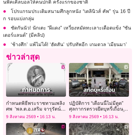
นพิคเคิลบอลให้คนปกติ ครั้งแรกของชาติ
โปรแกรมประเดิมสนามศึกลูกหนัง “เดลินิวส์ คัพ” รุ่น 16 ปี
ก รอบแบ่งกลุ่ม
ซัดกันนัว! นักเตะ “ผีแดง” เหวี่ยงหมัดทะเลาะเดือดแข้ง “ซัน
เดอร์แลนด์” (มีคลิป)
‘ช้างศึก’ แพ้ไม่ได้! ‘ฮัดสัน’ ปรับทัพอีก เกมดวล ‘เมียนมา’
ข่าวล่าสุด
กำหนดพิธีพระราชทานเพลิง
ปฏิบัติการ “เดือนนี้ไม่มีดูด”
ศพ ‘พล.ต.อ.เสริม จารุรัตน์’
ศุลกากรตรวจยึดบุหรี่เถื่อน
อดีตหัวหน้านายตำรวจราช
มูลค่า 14.5 ล้าน ตรวจพบขึ้น
9 สิงหาคม 2569
16:13 น.
9 สิงหาคม 2569
16:13 น.
สำนัก
ราเพียบ!