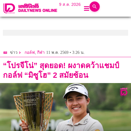
9 ส.ค. 2026
,
11 พ.ค. 2569 • 3:26 น.
ข่าว
กอล์ฟ
กีฬา
“โปรจีโน่” สุดยอด! ผงาดคว้าแชมป์
กอล์ฟ “มิซูโฮ” 2 สมัยซ้อน