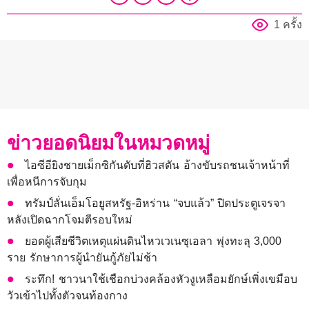
1 ครั้ง
ข่าวยอดนิยมในหมวดหมู่
ไอซีอียิงชายเม็กซิกันดับที่ฮิวสตัน อ้างขับรถชนเจ้าหน้าที่
เพื่อหนีการจับกุม
ทรัมป์ลั่นเอ็มโอยูสหรัฐ-อิหร่าน “จบแล้ว” ปิดประตูเจรจา
หลังเปิดฉากโจมตีรอบใหม่
ยอดผู้เสียชีวิตเหตุแผ่นดินไหวเวเนซุเอลา พุ่งทะลุ 3,000
ราย รักษาการผู้นำยันกู้ภัยไม่ช้า
ระทึก! ชาวนาใช้เชือกบ่วงคล้องหัวงูเหลือมยักษ์เพิ่งเขมือบ
วัวเข้าไปทั้งตัวจนท้องกาง