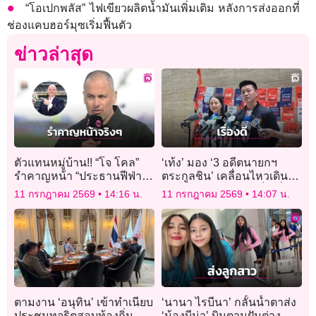
“โอเปกพลัส” ไฟเขียวผลิตน้ำมันเพิ่มเติม หลังการส่งออกที่
ช่องแคบฮอร์มุซเริ่มฟื้นตัว
ข่าวล่าสุด
ตัวแทนหมู่บ้าน!! “โจ โคล”
‘เท้ง’ มอง ‘3 อดีตนายกฯ
รำคาญหน้า “ประธานฟีฟ่า”
ตระกูลชิน’ เคลื่อนไหวเดิน
งง ทำไมบอลโลกต้องถ่าย
สายพบผู้นำอาเซียนเป็นเรื่อง
11 กรกฎาคม 2569
14:16 น.
11 กรกฎาคม 2569
14:07 น.
หน้าบ่อยๆ
ดี
ตามงาน ‘อนุทิน’ เข้าทำเนียบ
‘นานา ไรบีนา’ กลั้นน้ำตาส่ง
ประชุมทุจริตสอบท้องถิ่น-
‘น้องบีน่า’ บินตามฝันต่าง