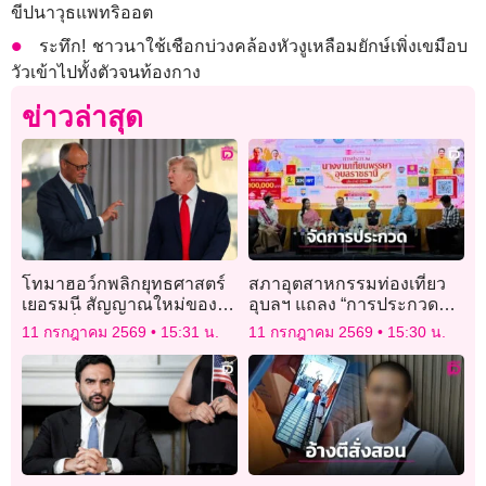
ขีปนาวุธแพทริออต
ระทึก! ชาวนาใช้เชือกบ่วงคล้องหัวงูเหลือมยักษ์เพิ่งเขมือบ
วัวเข้าไปทั้งตัวจนท้องกาง
ข่าวล่าสุด
โทมาฮอว์กพลิกยุทธศาสตร์
สภาอุตสาหกรรมท่องเที่ยว
เยอรมนี สัญญาณใหม่ของ
อุบลฯ แถลง “การประกวด
ความมั่นคงยุโรป
นางงามเทียนพรรษา
11 กรกฎาคม 2569
15:31 น.
11 กรกฎาคม 2569
15:30 น.
อุบลราชธานี ประจำปี 2569”