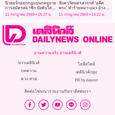
นิวยอร์กออกกฎแบนกลอุบาย
จับคาวัดนครสวรรค์ ‘อดีต
การสมัครสมาชิก บังคับใส่
พระ’ ทำร้ายหมา-แมว อ้าง
ตัวเลือก “คลิกเพื่อยกเลิก”
แค่ตีสั่งสอน ‘วอชด็อก’ บุก
11 กรกฎาคม 2569
15:27 น.
11 กรกฎาคม 2569
15:22 น.
ช่วยทันควัน
อ่านความจริง อ่านเดลินิวส์
ข่าวเดลินิวส์
ไลฟ์สไตล์
บทความ
เดลินิวส์clips
ดวง-หวย
PR by dataxet
ติดต่อโฆษณา
ร่วมงานกับเรา
ติดต่อเรา